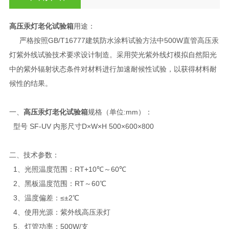
高压汞灯老化试验箱
用途：
严格按照GB/T16777建筑防水涂料试验方法中500W直管高压汞
灯紫外线试验技术要求设计制造。采用荧光紫外线灯模拟自然阳光
中的紫外辐射状态条件对材料进行加速耐候性试验，以获得材料耐
候性的结果。
一、
高压汞灯老化试验箱
规格（单位:mm）：
型号 SF-UV 内形尺寸D×W×H 500×600×800
二、技术参数：
1、光照温度范围：RT+10℃～60℃
2、黑板温度范围：RT～60℃
3、温度偏差：≤±2℃
4、使用光源：紫外线高压汞灯
5、灯管功率：500W/支