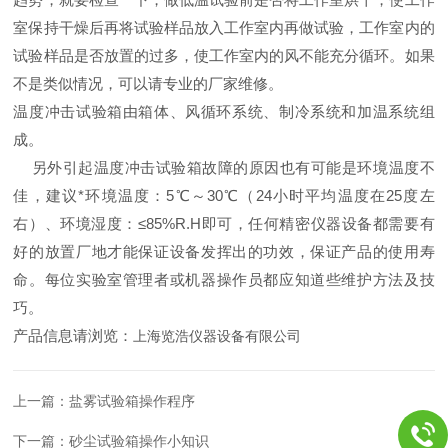
室保持干燥后再将试验样品放入工作室内再做试验，工作室内的
试验样品是否放置的过多，使工作室内的风不能充分循环。如果
不是类似情况，可以请专业的厂家维修。
温度冲击试验箱
由箱体、风循环系统、制冷系统
和
加温系统组
成。
另外引起
温度冲击试验箱
故障的原因也有可能是环境温度不
佳，建议*环境温度：5℃～
30
℃（24小时平均温度在2
5
度左
右）、环境湿度：≤85%R.H即可，任何精密仪器
设备
都需要有
好的放置厂地才能保证
设备
发挥出的功效
，
保证产品的使用寿
命。
每位
实验室管理者或机器操作员都应
知道些
维护
方法及技
巧
。
产品信息请浏览：
上海览浩仪器设备有限公司
上一篇：
盐雾试验箱操作程序
下一篇：
砂尘试验箱操作小知识