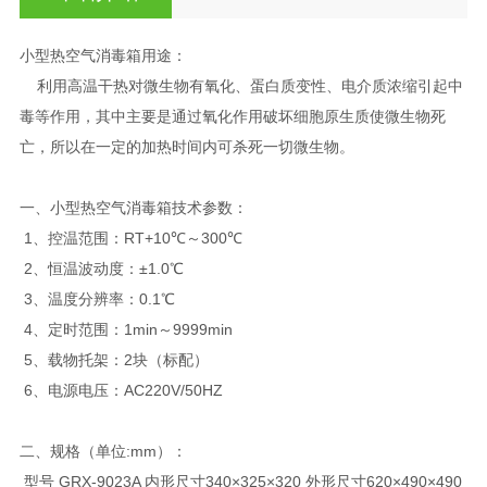
小型热空气消毒箱
用途：
利用高温干热对微生物有氧化、蛋白质变性、电介质浓缩引起中
毒等作用，其中主要是通过氧化作用破坏细胞原生质使微生物死
亡，所以在一定的加热时间内可杀死一切微生物。
一、
小型热空气消毒箱
技术参数：
1、控温范围：RT+10℃～300℃
2、恒温波动度：±1.0℃
3、温度分辨率：0.1℃
4、定时范围：1min～9999min
5、载物托架：2块（标配）
6、电源电压：AC220V/50HZ
二、规格（单位:mm）：
型号 GRX-9023A 内形尺寸340×325×320 外形尺寸620×490×490