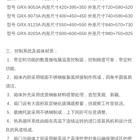
型号 GRX-9053A 内形尺寸420×395×350 外形尺寸720×590×520
型号 GRX-9073A 内形尺寸400×450×450 外形尺寸740×590×630
型号 GRX-9123A 内形尺寸550×450×550 外形尺寸840×570×730
型号 GRX-9203A 内形尺寸600×600×650 外形尺寸880×750×825
三、
控制系统及箱体材质：
1、带定时功能的数显微电脑温度控制器，控制精度可靠，带定时
功能。
2、箱体内胆采用镜面不锈钢板氩弧焊接制作而成，四角半圆弧易
清洁。
3、箱体外壳采用优质钢板材料喷塑处理，造型美观、新颖。
4、箱门设有大面积双层钢化玻璃观察窗，供观察工作室状况。
5、载物托架采用不锈钢制成，上下间距可任意调整。
6、热风循环系统由能在高温下连续运转的进口原装风机和设计优
良的风道组成。
7、箱门与箱体之间采用耐高温之高涨性密封条以确保测试区的密