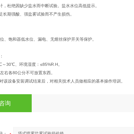
计，杜绝因缺少盐水而中断试验。盐水水位高低提示。
足长期强酸、强盐雾试验而不产生损伤。
位、饱和器低水位、漏电、无熔丝保护开关等保护。
：
～30℃、环境湿度：≤85%R.H。
左右各80公分不可放置东西。
对该设备安装调试结束后，对相关技术人员做相应的基本操作培训。
咨询
品：