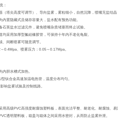
统：
器（塔尖高度可调节）、导向盐雾，雾粒细小，自然沉降，喷嘴无盐结晶
为内置隐藏式且储存容量大，盐水配有预热功能。
备石英盐水过滤元件，避免喷嘴杂质堵塞而终止试验。
道均采用加厚型氟硅橡胶管，可保持十年内不老化龟裂。
续、间断喷雾可随意调节。
～0.4Mpa、喷雾压力：0.05～0.17Mpa。
为内胆水槽式加热。
U型钛合金高速加温电热管，温度分布均匀。
不影响盐雾试验及控制线路。
采用高级PVC高强度耐腐蚀塑料板，表面光洁平整、耐老化、耐腐蚀、易
PVC透明塑料板，箱盖与箱体之间采用水密封，从而防止盐雾外泄。