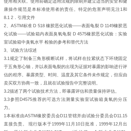
使用相关联。使用前确定适用法规的限制并建立适当的安全和健
康操作规范是本标准使用者的责任。特定的危害声明见注1和
8.1 2．引用文件
2、
ASTM标准 D 518 橡胶恶化试验——表面龟裂 D 1149橡胶恶
化试验——试验箱内表面臭氧龟裂 D 4575橡胶恶化试验：实验
室试验箱中臭氧水平 检验的参考和替代方法
3、
试验方法综述
3.
1规定了制备三角形横断试样，将试样在拉紧状态下环绕固定
于五角形心轴，并以表面龟裂的出现为证据对暴露的影响进行评
估的程序。暴露类型、时间、温度及其它条件未作规定，但应由
卖买双方协商一致，且就在试验报告中完整说明。
3
.
2描述了两个试验技术方法，即暴露评估和质量保持评估。
3
.
3参照D4575推荐的可选方法测量实验室试验箱臭氧的分压
力。
1本标准由ASTM橡胶委员会D11管辖并由试验分委员会D11.15
直接负责。 现行版本于1999年11月10日批准，1999年12月出