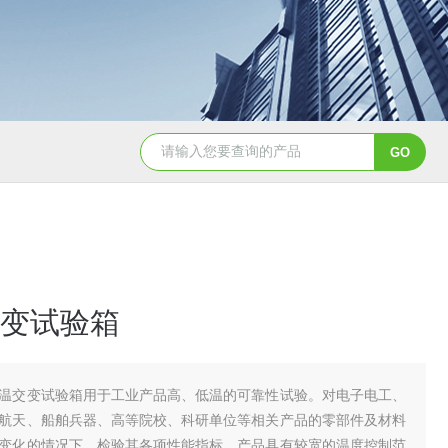
YSCYS-010臭氧老化试验设备
YSXD—R9
变试验箱
温交变试验箱用于工业产品高、低温的可靠性试验。对电子电工、
航天、船舶兵器、高等院校、科研单位等相关产品的零部件及材料
变化的情况下，检验其各项性能指标。产品具有较宽的温度控制范