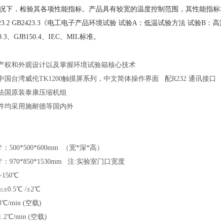
况下，检验其各项性能指标。产品具有较宽的温度控制范围，其性能指标均达到
GB2423.2 GB2423.3《电工电子产品环境试验 试验A：低温试验方法 试验
50.3、GJB150.4、IEC、MIL标准。
识产权和外观设计以及掌握环境试验箱核心技术
中国台湾威伦TK1200触摸屏系列，中文简体操作界面 配R232 通讯接口
用法国原装泰康压缩机组
器件均采用施耐德等国内外
500*500*600mm （宽*深*高）
970*850*1530mm 注:实验室门口宽度
150℃
0.5℃ /±2℃
/min (空载)
2℃/min (空载)