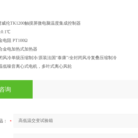
威伦TK1200触摸屏微电脑温度集成控制器
0.1℃
电阻 PT100Ω
铬合金电加热式加热器
闭风冷单级压缩制冷/原装法国“泰康”/全封闭风冷复叠压缩制冷
高温低噪音离心式电机，多叶式离心风轮
咨询
品：