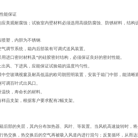
性能保证
均应美观耐腐蚀；试验室内壁材料必须选用高级防腐蚀、防锈材料，结构
板喷塑，内胆为不锈钢.
空气调节系统，箱内后部装有可调式送风装置。
采用进口密封材料及*的硅胶密封结构，必须保证良好的密封性能。
上出风、下进风，应能保证试验箱的温度均匀性。
膜中空玻璃视窗及耐高低温的欧司朗照明装置，安装于箱门中部，能清晰
钢可调百叶式出风口。
升温快，寿命长的材料。
有样品支架，根据客户要求配有2幅支架。
箱后部的夹层，其内分布加热器、风叶、等装置。当风机高速旋转时，将
行热交换，热交换后的空气再被吸入风道内进行混匀；反复循环，从而达