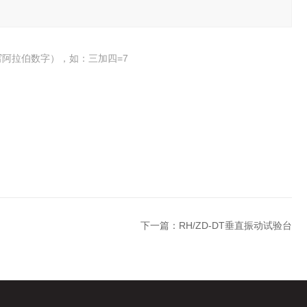
阿拉伯数字），如：三加四=7
下一篇：
RH/ZD-DT垂直振动试验台