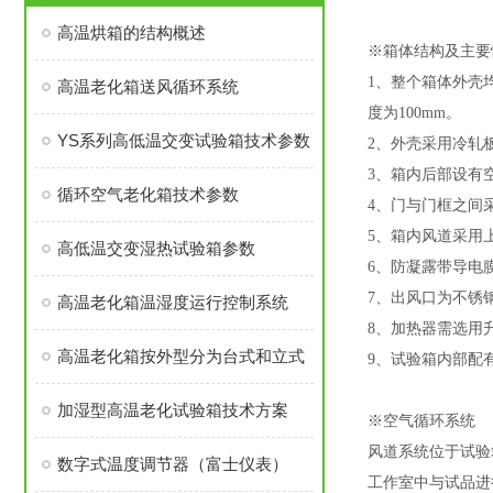
高温烘箱的结构概述
※
箱体结构及主要
1、整个箱体外壳
高温老化箱送风循环系统
度为100mm。
YS系列高低温交变试验箱技术参数
2、外壳采用冷轧
3、箱内后部设有
循环空气老化箱技术参数
4、门与门框之间
5、箱内风道采用
高低温交变湿热试验箱参数
6、防凝露带导电
7、出风口为不锈
高温老化箱温湿度运行控制系统
8、加热器需选用
高温老化箱按外型分为台式和立式
9、试验箱内部配
加湿型高温老化试验箱技术方案
※
空气循环系统
风道系统位于试验
数字式温度调节器（富士仪表）
工作室中与试品进