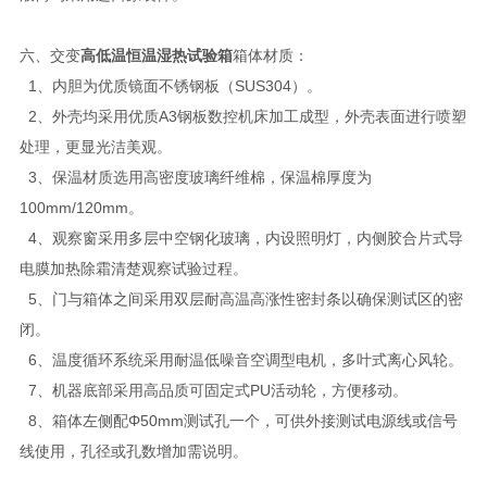
六、交变
高低温恒温湿热试验箱
箱体材质：
1、内胆为优质镜面不锈钢板（SUS304）。
2、外壳均采用优质A3钢板数控机床加工成型，外壳表面进行喷塑
处理，更显光洁美观。
3、保温材质选用高密度玻璃纤维棉，保温棉厚度为
100mm/120mm。
4、观察窗采用多层中空钢化玻璃，内设照明灯，内侧胶合片式导
电膜加热除霜清楚观察试验过程。
5、门与箱体之间采用双层耐高温高涨性密封条以确保测试区的密
闭。
6、温度循环系统采用耐温低噪音空调型电机，多叶式离心风轮。
7、机器底部采用高品质可固定式PU活动轮，方便移动。
8、箱体左侧配Φ50mm测试孔一个，可供外接测试电源线或信号
线使用，孔径或孔数增加需说明。