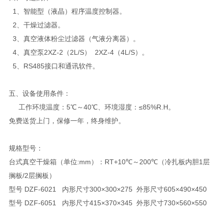
1、智能型（液晶）程序温度控制器。
2、干燥过滤器。
3、真空液体粉尘过滤器（气液分离器）。
4、真空泵2XZ-2（2L/S） 2XZ-4（4L/S）。
5、RS485接口和通讯软件。
五、设备使用条件：
工作环境温度：5℃～40℃、环境湿度：≤85%R.H。
免费送货上门，保修一年，终身维护。
规格型号：
台式真空干燥箱（单位:mm）：RT+10℃～200℃（冷扎板内胆1层
搁板/2层搁板）
型号 DZF-6021 内形尺寸300×300×275 外形尺寸605×490×450
型号 DZF-6051 内形尺寸415×370×345 外形尺寸730×560×550