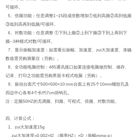
可循环。
5、倍频功能：任意调整1~15段成倍数增加①低到高频②高到低频
③低到高再到低频/可循环。
6、对数功能：任意调整 ①下到上频②上到下频③下到上再到下
频--3种模式对数/可循环。
7、显示振幅加速度：如需看出振幅、加速度、zui大加速度、准确
数值需另购测量仪（另购）。
8、全功能电脑控制：485通讯接口如要连接电脑做控制、储存、
记录、打印之功能需另购界面卡程式电脑（另购）。
9、振动台面尺寸500×500×10:mm台面上有25个10mm螺纹孔及
四边中心各有4个长约7cm掛钩孔。
注：定频50HZ的无调频、扫频、可程式、倍频、对数功能。
四、计算公式：
1、zui大加速度15g
zui大加速度=0.002×f2 （频率HZ）×D（振幅mmp-p）