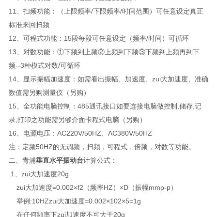
11、扫频功能：（上限频率/下限频率/时间范围）可任意设定真正
标准来回扫频
12、可程式功能：15段每段可任意设定（频率/时间）可循环
13、对数功能：①下频到上频②上频到下频③下频到上频再到下
频--3种模式对数/可循环
14、显示振幅加速度：如需看出振幅、加速度、zui大加速度、准确
数值需另购测量仪（另购）
15、全功能电脑控制：485通讯接口如要连接电脑做控制,储存,记
录,打印之功能需另够介面卡程式电脑（另购）
16、电源电压：AC220V/50HZ、AC380V/50HZ
注：定频50HZ的无调频，扫频，可程式，倍频，对数等功能。
二、青浦
垂直水平振动台
计算公式：
1、zui大加速度20g
zui大加速度=0.002×f2（频率HZ）×D（振幅mmp-p）
举例:10HZzui大加速度=0.002×102×5=1g
在任何頻率下zui加速度不可大于20g