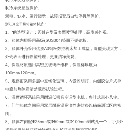
制冷系统超压保护。
漏电、缺水、运行指示，故障报警后自动停机等保护。
浙江真空干燥箱
箱体材质：
1、*的造型设计：圆弧造型及表面喷塑处理，高质感外观。
2、箱体内胆采用高级(SUS304)镜面不锈钢板。
3、箱体外壳采用优质A3钢板数控机床加工成型，造型美观大方，
外壳表面进行喷塑处理，更显洁净美观。
4、保温材质选用高密度玻璃纤维棉，保温棉厚度为
100mm/120mm。
5、观察窗采用多层中空钢化玻璃，内设照明灯，内侧胶合片式导
电膜加热除霜清楚观察试验过程。
6、温度循环系统采用耐温低噪音空调型电机，多叶式离心风轮。
7、门与箱体之间采用双层耐高温高涨性密封条以确保测试区的密
闭。
8、箱体左侧配Φ25mm或Φ50mm或Φ100mm测试孔一个，可供外
接测试电源线或信号线使用(孔径或孔数增加需说明)。