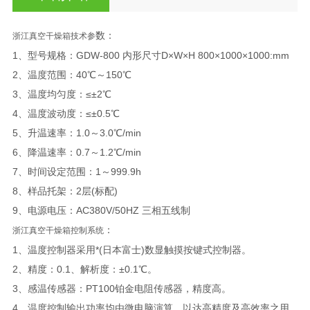
数：
浙江真空干燥箱技术参
1、型号规格：GDW-800 内形尺寸D×W×H 800×1000×1000:mm
2、温度范围：40℃～150℃
3、温度均匀度：≤±2℃
4、温度波动度：≤±0.5℃
5、升温速率：1.0～3.0℃/min
6、降温速率：0.7～1.2℃/min
7、时间设定范围：1～999.9h
8、样品托架：2层(标配)
9、电源电压：AC380V/50HZ 三相五线制
：
浙江真空干燥箱控制系统
1、温度控制器采用*(日本富士)数显触摸按键式控制器。
2、精度：0.1、解析度：±0.1℃。
3、感温传感器：PT100铂金电阻传感器，精度高。
4、温度控制输出功率均由微电脑演算，以达高精度及高效率之用