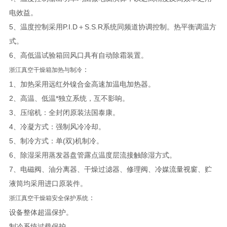
电效益。
5、温度控制采用P.I.D＋S.S.R系统同频道协调控制。热平衡调温方
式。
6、高低温试验箱回风口具有自动除霜装置。
：
浙江真空干燥箱
加热与制冷
1、加热采用远红外镍合金高速加温电加热器。
2、高温、低温*独立系统，互不影响。
3、压缩机：全封闭原装法国泰康。
4、冷凝方式：强制风冷冷却。
5、制冷方式：单(双)机制冷。
6、除湿采用蒸发器盘管露点温度层流接触除湿方式。
7、电磁阀、油分离器、干燥过滤器、修理阀、冷媒流量视窗、贮
液筒均采用进口原装件。
：
浙江真空干燥箱
安全保护系统
设备整体超温保护。
制冷系统过载保护。