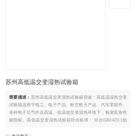
苏州高低温交变湿热试验箱
简要描述：
苏州高低温交变湿热试验箱用途：高低温湿热交变
试验箱适用于电工、电子产品、航空航天产品、汽车零部件、
各种电子元气件在高温、低温或交变湿热环境下，检测其各性
能指标。高低温交变湿热试验箱符合标准： 符合GB2423.1低
温试验方法、GB2423.2高温试验方法、GB2423.3恒定湿热试
验方法、GB2423.4交变湿热试验方法、GB10592高低温试验