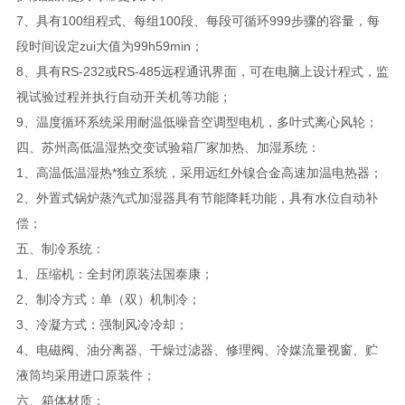
7、具有100组程式、每组100段、每段可循环999步骤的容量，每
段时间设定zui大值为99h59min；
8、具有RS-232或RS-485远程通讯界面，可在电脑上设计程式，监
视试验过程并执行自动开关机等功能；
9、温度循环系统采用耐温低噪音空调型电机，多叶式离心风轮；
四、苏州高低温湿热交变试验箱厂家加热、加湿系统：
1、高温低温湿热*独立系统，采用远红外镍合金高速加温电热器；
2、外置式锅炉蒸汽式加湿器具有节能降耗功能，具有水位自动补
偿；
五、制冷系统：
1、压缩机：全封闭原装法国泰康；
2、制冷方式：单（双）机制冷；
3、冷凝方式：强制风冷冷却；
4、电磁阀、油分离器、干燥过滤器、修理阀、冷媒流量视窗、贮
液筒均采用进口原装件；
六、箱体材质：