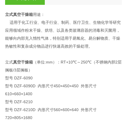
立式真空干燥箱
用途：
适用于化工行业、电子行业、制药、医疗卫生、生物化学等研究
应用领域作粉末干燥、烘培、以及各类玻璃容器的消毒和灭菌用，
能够向内部充入惰性气体，特别适用于易氧化、易分解物质、干燥
热敏性和复杂成分物品进行快速高效的干燥处理。
立式
真空干燥箱
（单位:mm）：RT+10℃～250℃（不锈钢内胆2层
搁板/3层搁板）
型号 DZF-6090
型号 DZF-6090D 内形尺寸450×450×450 外形尺寸
610×660×1400
型号 DZF-6210
型号 DZF-6210D 内形尺寸560×600×640 外形尺寸
720×805×1680