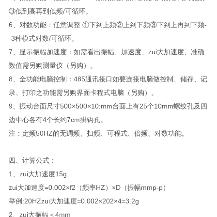
③低到高再到低频/可循环。
6、对数功能：任意调整 ①下到上频②上到下频③下到上再到下频-
-3种模式对数/可循环。
7、显示振幅加速度：如需看出振幅、加速度、zui大加速度、准确
数值需另购测量仪（另购）。
8、全功能电脑控制：485通讯接口如要连接电脑做控制、储存、记
录、打印之功能需另购界面卡程式电脑（另购）。
9、振动台面尺寸500×500×10:mm台面上有25个10mm螺纹孔及四
边中心各有4个长约7cm掛钩孔。
注：定频50HZ的无调频、扫频、可程式、倍频、对数功能。
四、计算公式：
1、zui大加速度15g
zui大加速度=0.002×f2（频率HZ）×D（振幅mmp-p）
举例:20HZzui大加速度=0.002×202×4=3.2g
2、zui大振幅＜4mm