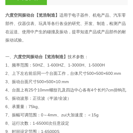
六度空间振动台【览浩制造】
适用于电子器件、机电产品、汽车零
部件、仪器仪表、玩具等各行各业的研究、开发、制造，检测产品
在运送、使用中产生的碰撞及振动，提早知道产品或产品部件的耐
振动试验。
一、
六度空间振动台【览浩制造】
技术参数：
1、频率范围：50HZ、1-600HZ、1-3000H、1-5000H
2、上下左右前后同一个台面工作，台体尺寸500×500×600:mm
3、振动台面尺寸500×500×10:mm
4、台面上有25个10mm螺纹孔及四边中心各有4个长约7cm掛钩孔
5、振动波形：正弦波（半波/全波）
6、承重量：75kg、
7、振幅可调范围：0～4mm、zui大加速度：＜15g
8、运行次数：1-65000次任意设定
9、时间设定范围：1-65000S