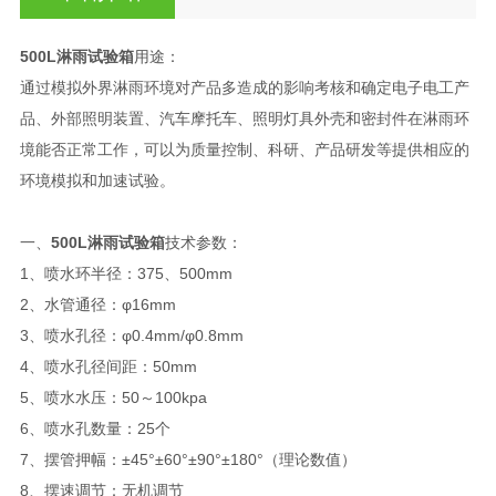
500L淋雨试验箱
用途：
通过模拟外界淋雨环境对产品多造成的影响考核和确定电子电工产
品、外部照明装置、汽车摩托车、照明灯具外壳和密封件在淋雨环
境能否正常工作，可以为质量控制、科研、产品研发等提供相应的
环境模拟和加速试验。
一、
500L淋雨试验箱
技术参数：
1、喷水环半径：375、500mm
2、水管通径：φ16mm
3、喷水孔径：φ0.4mm/φ0.8mm
4、喷水孔径间距：50mm
5、喷水水压：50～100kpa
6、喷水孔数量：25个
7、摆管押幅：±45°±60°±90°±180°（理论数值）
8、摆速调节：无机调节