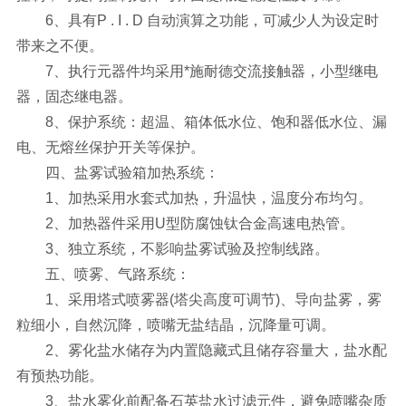
6、具有P . I . D 自动演算之功能，可减少人为设定时
带来之不便。
7、执行元器件均采用*施耐德交流接触器，小型继电
器，固态继电器。
8、保护系统：超温、箱体低水位、饱和器低水位、漏
电、无熔丝保护开关等保护。
四、盐雾试验箱加热系统：
1、加热采用水套式加热，升温快，温度分布均匀。
2、加热器件采用U型防腐蚀钛合金高速电热管。
3、独立系统，不影响盐雾试验及控制线路。
五、喷雾、气路系统：
1、采用塔式喷雾器(塔尖高度可调节)、导向盐雾，雾
粒细小，自然沉降，喷嘴无盐结晶，沉降量可调。
2、雾化盐水储存为内置隐藏式且储存容量大，盐水配
有预热功能。
3、盐水雾化前配备石英盐水过滤元件，避免喷嘴杂质