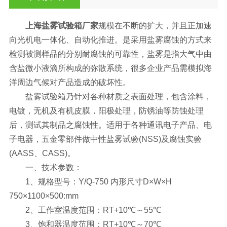
上海盐雾试验箱厂家
规模在不断的扩大，并且正加速
向光机电一体化、自动化推进。是采用盐雾腐蚀的方式来
检测被测样品的分别耐腐蚀的可靠性，盐雾是指大气中由
含盐微小液滴所构成的弥散系统，很多企业产品需模拟海
洋周边气候对产品造成的破坏性。
盐雾试验箱乃针对各种材质之表面处理，包含涂料，
电镀，无机及有机皮膜，阳极处理，防锈油等防蚀处理
后，测试其制品之腐蚀性。适用于各种通讯电子产品、电
子电器，五金零部件做中性盐雾试验(NSS)及腐蚀实验
(AASS、CASS)。
一、技术参数：
1、规格型号：Y/Q-750 内形尺寸D×W×H
750×1100×500:mm
2、工作室温度范围：RT+10℃～55℃
3、饱和器温度范围：RT+10℃～70℃