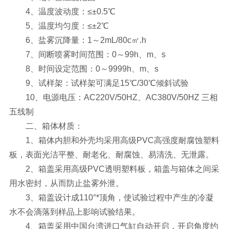
4、温度波动度：≤±0.5℃
5、温度均匀度：≤±2℃
6、盐雾沉降量：1～2mL/80c㎡.h
7、间断喷雾时间范围：0～99h、m、s
8、时间设定范围：0～9999h、m、s
9、试样架：试样架可满足15℃/30℃倾斜试验
10、电源电压：AC220V/50HZ、AC380V/50HZ 三相
五线制
二、箱体材质：
1、箱体内胆和外壳均采用高级PVC高强度耐腐蚀塑料
板，表面光洁平整、耐老化、耐腐蚀、易清洗、无泄露。
2、箱盖采用高级PVC透明塑料板，箱盖与箱体之间采
用水密封，从而防止盐雾外泄。
3、箱盖设计成110°*顶角，使试验过程中产生的冷凝
水不会滴落到样品上影响试验结果。
4、箱盖采用中国台湾进口气缸自动开启，开启角度约