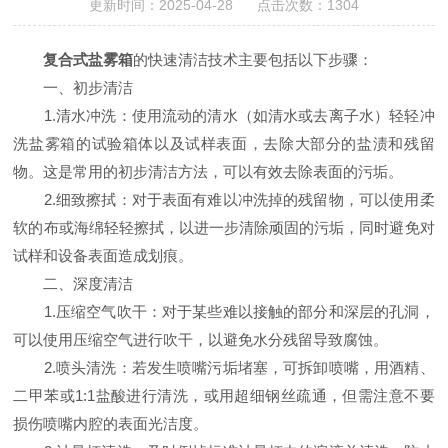
更新时间：2025-04-28 点击次数：1304
复合式盐雾箱
的快速清洁技术主要包括以下步骤：
一、初步清洁
1.清水冲洗：使用流动的清水（如清水或去离子水）轻轻冲
洗盐雾箱的试验箱体以及试样表面，去除大部分的盐渍和残留
物。这是常用的初步清洁方法，可以有效去除表面的污垢。
2.细致擦拭：对于表面有难以冲洗掉的残留物，可以使用柔
软的布或海绵轻轻擦拭，以进一步清除顽固的污垢，同时避免对
试样和设备表面造成划痕。
二、深度清洁
1.压缩空气吹干：对于某些难以接触的部分和深层的孔洞，
可以使用压缩空气进行吹干，以避免水分残留导致腐蚀。
2.喷头清洗：若发生喷嘴污垢堵塞，可拆卸喷嘴，用酒精、
二甲苯或1:1盐酸进行清洗，或用超细钢丝疏通，但需注意不要
损伤喷嘴内腔的表面光洁度。