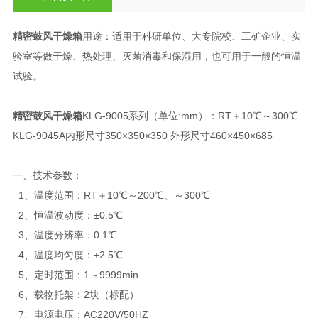
精密鼓风干燥箱
用途：适用于科研单位、大专院校、工矿企业、实
验室等做干燥、热处理、灭菌消毒和保湿用，也可用于一般的恒温
试验。
精密鼓风干燥箱
KLG-9005系列（单位:mm）：RT＋10℃～300℃
KLG-9045A内形尺寸350×350×350 外形尺寸460×450×685
一、技术参数：
1、温度范围：RT＋10℃～200℃、～300℃
2、恒温波动度：±0.5℃
3、温度分辨率：0.1℃
4、温度均匀度：±2.5℃
5、定时范围：1～9999min
6、载物托架：2块（标配）
7、电源电压：AC220V/50HZ