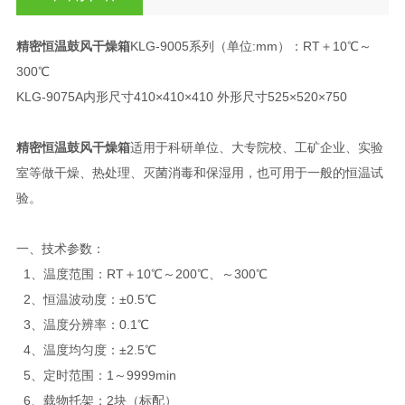
精密恒温鼓风干燥箱
KLG-9005系列（单位:mm）：RT＋10℃～
300℃
KLG-9075A内形尺寸410×410×410 外形尺寸525×520×750
精密恒温鼓风干燥箱
适用于科研单位、大专院校、工矿企业、实验
室等做干燥、热处理、灭菌消毒和保湿用，也可用于一般的恒温试
验。
一、技术参数：
1、温度范围：RT＋10℃～200℃、～300℃
2、恒温波动度：±0.5℃
3、温度分辨率：0.1℃
4、温度均匀度：±2.5℃
5、定时范围：1～9999min
6、载物托架：2块（标配）