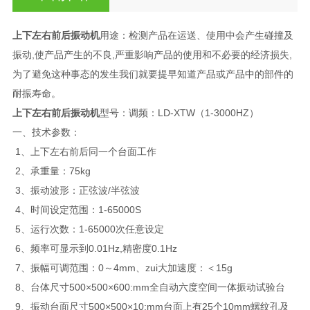
上下左右前后振动机
用途：检测产品在运送、使用中会产生碰撞及
振动,使产品产生的不良,严重影响产品的使用和不必要的经济损失,
为了避免这种事态的发生我们就要提早知道产品或产品中的部件的
耐振寿命。
上下左右前后振动机
型号：调频：LD-XTW（1-3000HZ）
一、
技术参数：
1、上下左右前后同一个台面工作
2、承重量：75kg
3、振动波形：正弦波/半弦波
4、时间设定范围：1-65000S
5、运行次数：1-65000次任意设定
6、频率可显示到0.01Hz,精密度0.1Hz
7、振幅可调范围：0～4mm、zui大加速度：＜15g
8、台体尺寸500×500×600:mm全自动六度空间一体振动试验台
9、振动台面尺寸500×500×10:mm台面上有25个10mm螺纹孔及