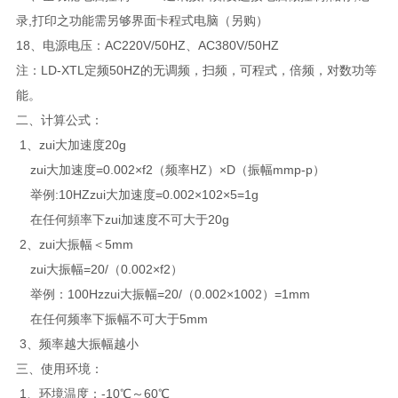
录,打印之功能需另够界面卡程式电脑（另购）
18、电源电压：AC220V/50HZ、AC380V/50HZ
注：LD-XTL定频50HZ的无调频，扫频，可程式，倍频，对数功等
能。
二、
计算公式：
1、zui大加速度20g
zui大加速度=0.002×f2（频率HZ）×D（振幅mmp-p）
举例:10HZzui大加速度=0.002×102×5=1g
在任何頻率下zui加速度不可大于20g
2、zui大振幅＜5mm
zui大振幅=20/（0.002×f2）
举例：100Hzzui大振幅=20/（0.002×1002）=1mm
在任何频率下振幅不可大于5mm
3、频率越大振幅越小
三、
使用环境：
1、环境温度：-10℃～60℃