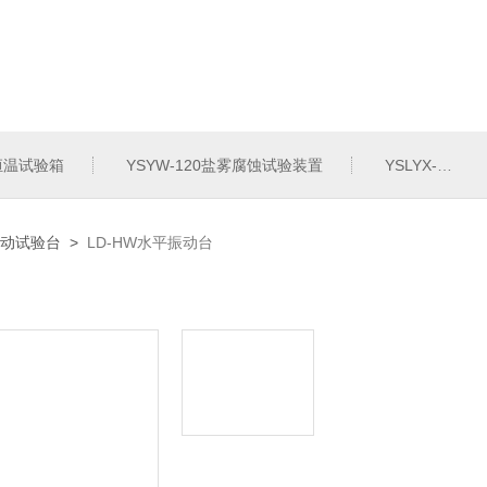
定恒温试验箱
YSYW-120盐雾腐蚀试验装置
YSLYX-010防水试验设备
频振动试验台
>
LD-HW水平振动台