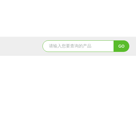
YSCYS-010臭氧老化试验设备
YSXD—R9