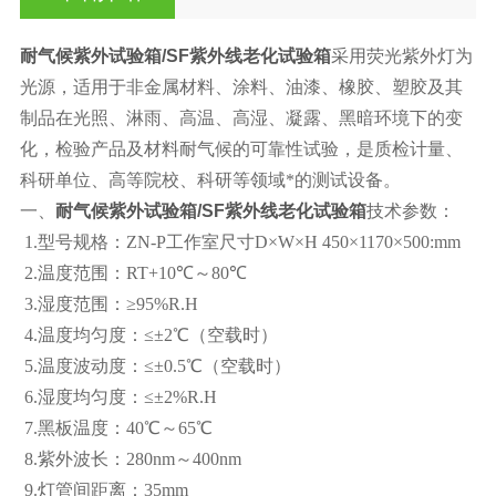
耐气候紫外试验箱/SF紫外线老化试验箱
采用荧光紫外灯为
光源，适用于非金属材料、涂料、油漆、橡胶、塑胶及其
制品在光照、淋雨、高温、高湿、凝露、黑暗环境下的变
化，检验产品及材料耐气候的可靠性试验，是质检计量、
科研单位、高等院校、科研等领域*的测试设备。
一、
耐气候紫外试验箱/SF紫外线老化试验箱
技术参数：
1.型号规格：ZN-P工作室尺寸D×W×H 450×1170×500:mm
2.温度范围：RT+10℃～80℃
3.湿度范围：≥95%R.H
4.温度均匀度：≤±2℃（空载时）
5.温度波动度：≤±0.5℃（空载时）
6.湿度均匀度：≤±2%R.H
7.黑板温度：40℃～65℃
8.紫外波长：280nm～400nm
9.灯管间距离：35mm