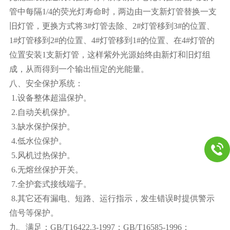
管中每隔1/4的荧光灯寿命时，两边由一支新灯管替换一支
旧灯管，更换方式将3#灯管去除、2#灯管移到3#的位置、
1#灯管移到2#的位置、4#灯管移到1#的位置、在4#灯管的
位置安装1支新灯管，这样紫外光源始终由新灯和旧灯组
成，从而得到一个输出恒定的光能量。
八、安全保护系统：
1.设备整体超温保护。
2.自动关机保护。
3.缺水保护保护。
4.低水位保护。
5.风机过热保护。
6.无熔丝保护开关。
7.全护套式接线端子。
8.其它还有漏电、短路、运行指示，发生错误时提供警示
信号等保护。
九、
满足：GB/T16422.3-1997；GB/T16585-1996；