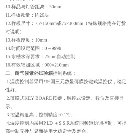
10.样品与灯管距离：50mm
11.样板数量：约20块
12.样板尺寸：75×150mm或75×300mm（特殊规格需在订货
时说明）
13.样板厚度：10mm
14.时间设定范围：0～999h
15.水槽水深要求：25mm自动控制
16.有效辐照区域：900×210mm
二、
耐气候紫外试验
箱
控制系统：
1.温度控制器采用*韩国三元数显薄膜按键式温控仪，稳定
性好。
2.薄膜式KEY BOARD按键，触控式设定、数位及直接显
示。
3.控温精度高，控制精度±0.1℃。
4.温度控制均采用P.I.D ＋S.S.R系统同频道协调控制，可提
高控制元件与界面使用之稳定性及寿命。