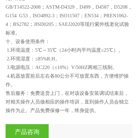
GB/T14522-2008；ASTM-D4329，D499，D4587，D5208，
G154 G53，ISO4892-3；ISO11507；EN534；PREN1062-
4；BS2782；JISD0205；SAEJ2020等现行紫外线老化试验
标准。
十、设备使用条件：
1.环境温度：5℃～35℃（24小时内平均温度≤25℃）。
2.环境湿度：≤85%R.H。
3.电源电压：AC220（±10%）V/50HZ两相三线制。
4.机器放置前后左右各80公分不可放置东西，方便维护操
作。
售后服务：免费送货上门，在对该设备安装调试结束后，
对相关操作人员做相应的操作培训，直到操作人员会独立
操作为止。产品免费保修一年，终身提供。
产品咨询