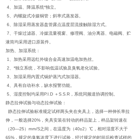
4、加温、降温系统*独立。
5、内螺旋式冷媒铜管；斜率式蒸发器。
6、除湿采用蒸发器盘管露点温度层流接触除湿方式。
7、干燥过滤器、冷媒流量视窗、修理阀、油分离器、电磁阀、贮
液筒均采用进口原装件。
加热、加湿系统：
1、加热采用远红外镍合金高速加温电加热丝。
2、*独立系统，不影响低温试验及臭氧老化试验。
3、加湿采用内置式锅炉蒸汽式加湿器。
4、具有自动补水，缺水报警功能。
5、湿度控制均采用P.I.D ＋S.S.R，系统同频道协调控制。
静态拉伸试验与动态拉伸试验：
静态拉伸试验标准规定试样两头夹在夹具上，选择一种伸长率拉
伸，一般选择20%，夹具安装在转动的样品架上，样品架转速在
（20—25）mm/S之间，在温度为（40±2）℃，相对湿度不大于
65%，规定的臭氧浓度下进行试验，经过规定的时间后检查试样的