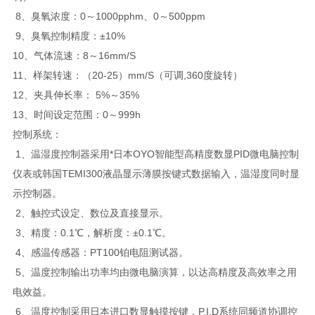
8、臭氧浓度：0～1000pphm、0～500ppm
9、臭氧控制精度：±10%
10、气体流速：8～16mm/S
11、样架转速：（20-25）mm/S（可调,360度旋转）
12、夹具伸长率： 5%～35%
13、时间设定范围：0～999h
控制系统：
1、温湿度控制器采用*日本OYO智能型高精度数显PID微电脑控制
仪表或韩国TEMI300液晶显示薄膜按键式数据输入，温湿度同时显
示控制器。
2、触控式设定、数位及直接显示。
3、精度：0.1℃，解析度：±0.1℃。
4、感温传感器：PT100铂电阻测试器。
5、温度控制输出功率均由微电脑演算，以达高精度及高效率之用
电效益。
6、温度控制采用日本进口数显触摸按键，P.I.D系统同频道协调控