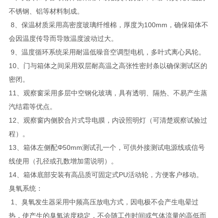
不锈钢、铝等材料制成。
8、保温材质采用高密度玻璃纤维棉，厚度为100mm，确保箱体不
会因温度传导而导致温度波动过大。
9、温度循环系统采用耐温低噪音空调型电机，多叶式离心风轮。
10、门与箱体之间采用双层耐高温之高张性密封条以确保测试区的
密闭。
11、观察窗采用多层中空钢化玻璃，具有透明、隔热、不易产生蒸
汽结霜等优点。
12、观察窗内侧胶合片式导电膜，内设照明灯（可清楚观察试验过
程）。
13、箱体左侧配Φ50mm测试孔一个，可供外接测试电源线或信号
线使用（孔径或孔数增加需说明）。
14、箱体底部安装有高品质可固定式PU活动轮，方便客户移动。
臭氧系统：
1、臭氧发生器采用中频高压放电方式，因电极不会产生电晕过
热，使产生的臭氧浓度稳定，不会随工作时间或气体流量的高低而