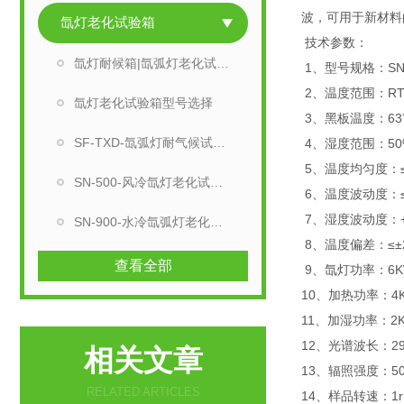
波，可用于新材料
氙灯老化试验箱
技术参数：
氙灯耐候箱|氙弧灯老化试验箱
1、型号规格：SN-9
2、温度范围：RT
氙灯老化试验箱型号选择
3、黑板温度：63℃
SF-TXD-氙弧灯耐气候试验箱
4、湿度范围：50%
5、温度均匀度：
SN-500-风冷氙灯老化试验箱
6、温度波动度：≤
7、湿度波动度：+2
SN-900-水冷氙弧灯老化试验机
8、温度偏差：≤±
查看全部
9、氙灯功率：6K
10、加热功率：4
11、加湿功率：2
12、光谱波长：29
相关文章
13、辐照强度：500
RELATED ARTICLES
14、样品转速：1r