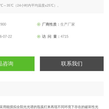
℃～35℃（24小时内平均温度≤25℃）。
5%R.H。
380（±10%）V/50HZ三相五线制。
后左右各80公分不可放置东西，方便维护操作。
900
厂商性质：
生产厂家
送货上门，在对该设备安装调试结束后，对相关操作人员
6-07-22
访 问 量：
4715
品咨询
联系我们
采用能摸拟全阳光光谱的氙弧灯来再现不同环境下存在的破坏性光