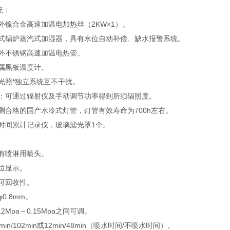
统：
外镍合金高速加温电加热丝（2KW×1）。
式锅炉蒸汽式加湿器，具有水位自动补偿、缺水报警系统。
外不锈钢高速加温电热管。
属黑板温度计。
光照*独立系统互不干扰。
：可通过辐射仪及手动调节功率得到所须辐照度。
测合格的国产水冷式灯管，灯管有效寿命为700h左右。
时间累计记录仪，玻璃滤光罩1个。
装有喷淋用喷头。
位显示。
可回收性。
0.8mm。
2Mpa～0.15Mpa之间可调。
n/102min或12min/48min（喷水时间/不喷水时间）。