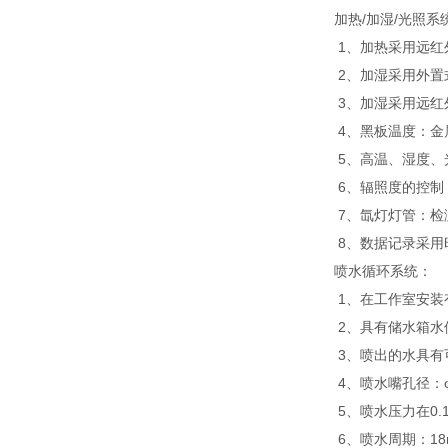
加热/加湿/光照系
1、加热采用远红
2、加湿采用外置
3、加湿采用远红
4、黑板温度：金
5、高温、湿度、
6、辐照度的控制
7、氙灯灯管：检
8、数据记录采用
喷水循环系统：
1、在工作室安
2、具有储水箱水
3、喷出的水具有
4、喷水嘴孔径：φ
5、喷水压力在0.1
6、喷水周期：18mi