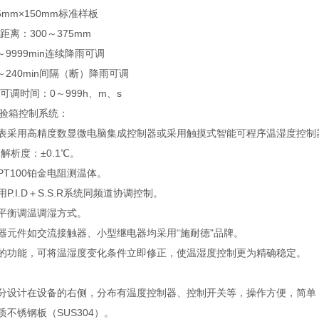
5mm×150mm标准样板
距离：300～375mm
9999min连续降雨可调
～240min间隔（断）降雨可调
可调时间：0～999h、m、s
验箱
控制系统：
表采用高精度数显微电脑集成控制器或采用触摸式智能可程序温湿度控制
解析度：±0.1℃。
T100铂金电阻测温体。
P.I.D＋S.S.R系统同频道协调控制。
平衡调温调湿方式。
器元件如交流接触器、小型继电器均采用“施耐德"品牌。
的功能，可将温湿度变化条件立即修正，使温湿度控制更为精确稳定。
分设计在设备的右侧，分布有温度控制器、控制开关等，操作方便，简单
不锈钢板（SUS304）。