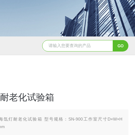
YSCYS-010臭氧老化试验设备
YSXD—R9
耐老化试验箱
海氙灯耐老化试验箱 型号规格：SN-900工作室尺寸D×W×H
mm