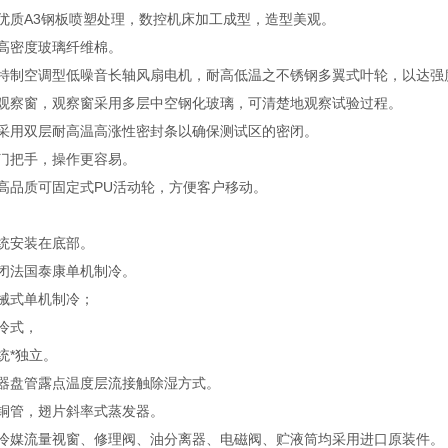
优质A3钢板喷塑处理，数控机床加工成型，造型美观。
高密度玻璃纤维棉。
特制空调型低噪音长轴风扇电机，耐高低温之不锈钢多翼式叶轮，以达强
观察窗，观察窗采用多层中空钢化玻璃，可清楚地观察试验过程。
采用双层耐高温高涨性密封条以确保测试区的密闭。
门把手，操作更容易。
高品质可固定式PU活动轮，方便客户移动。
统安装在底部。
闭法国泰康单机制冷。
械式单机制冷；
冷式，
统*独立。
器盘管露点温度层流接触除湿方式。
铜管，翅片斜率式蒸发器。
冷媒流量视窗、修理阀、油分离器、电磁阀、贮液筒均采用进口原装件。