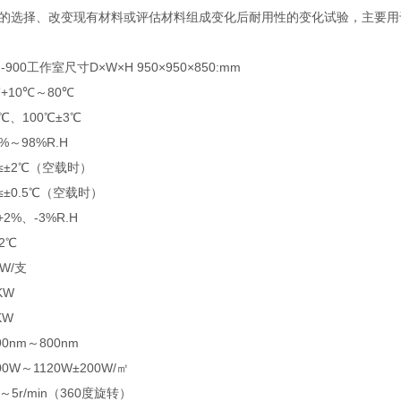
的选择、改变现有材料或评估材料组成变化后耐用性的变化试验，主要用
00工作室尺寸D×W×H 950×950×850:mm
+10℃～80℃
、100℃±3℃
～98%R.H
≤±2℃（空载时）
±0.5℃（空载时）
%、-3%R.H
2℃
W/支
KW
KW
0nm～800nm
W～1120W±200W/㎡
～5r/min（360度旋转）