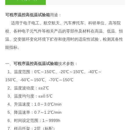
可程序温控高低温试验箱
用途：
适用于电子电工、航空航天、汽车摩托车、科研单位、高等院
校、各种电子元气件等相关产品的零部件及材料在高温、低温、恒
温、交变循环变化环境下贮存和使用时的适应性试验，检测其各性
能指标。
一、
可程序温控高低温试验箱
技术参数：
1、温度范围：0℃～150℃、-20℃～150℃、-40℃～
150℃、-60℃～150℃、-70℃～150℃
2、温度波动度：≤±2℃
3、温度均匀度：≤±0.5℃
4、升温速度：1.0～3.0℃/min
5、降温速率：0.7～1.2℃/min
6、时间设定范围：1～9999h
7、样品托架：2层（标配）