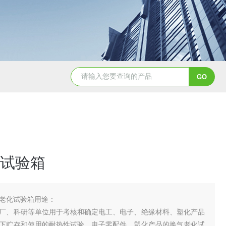
YSCYS-010臭氧老化试验设备
YSXD—R9
试验箱
老化试验箱用途：
厂、科研等单位用于考核和确定电工、电子、绝缘材料、塑化产品
下贮存和使用的耐热性试验，电子零配件、塑化产品的换气老化试