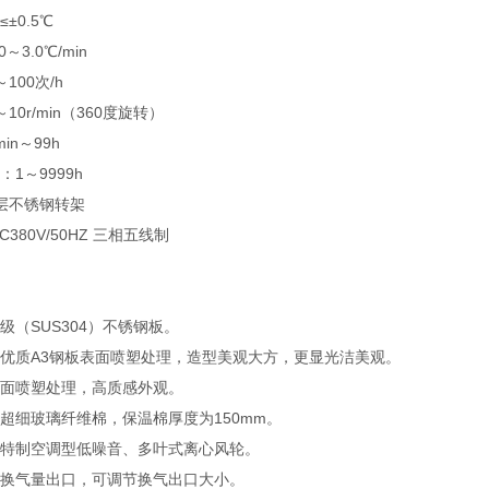
±0.5℃
3.0℃/min
100次/h
0r/min（360度旋转）
n～99h
1～9999h
层不锈钢转架
380V/50HZ 三相五线制
（SUS304）不锈钢板。
优质A3钢板表面喷塑处理，造型美观大方，更显光洁美观。
面喷塑处理，高质感外观。
超细玻璃纤维棉，保温棉厚度为150mm。
特制空调型低噪音、多叶式离心风轮。
换气量出口，可调节换气出口大小。