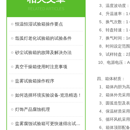
3、温度波动度：≤
RELATED ARTICLES
4、升温速率：1.0～
5、换气次数：1～
恒温恒湿试验箱操作要点
6、转盘转速：1～1
氙弧灯老化试验箱的试验条件
7、换气时间：1mi
8、时间设定范围：
砂尘试验箱的故障及解决办法
9、试样转盘：2
10、电源电压：AC
真空干燥箱使用时注意事项
四、箱体材质：
盐雾试验箱操作程序
1、箱体内胆为高级
如何选择环境实验设备-览浩精选！
2、箱体外壳采用
3、圆弧造型及表
灯饰产品腐蚀机理
4、保温材质采用
5、循环风机采用
盐雾腐蚀试验箱可更快速得出试验结果
6、箱体顶部配备