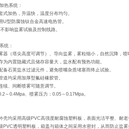
加热系统：
套式加热，升温快，温度分布均匀。
用U型防腐蚀钛合金高速电热管。
，不影响盐雾试验及控制线路。
系统：
雾器（塔尖高度可调节）、导向盐雾，雾粒细小，自然沉降，喷
存为内置隐藏式且储存容量大，盐水配有预热功能。
配备石英盐水过滤元件，避免喷嘴杂质堵塞而终止试验。
管道均采用加厚型氟硅橡胶管。
连续、间断喷雾可随意调节。
2～0.4Mpa、喷雾压力：0.05～0.17Mpa。
外壳均采用高级PVC高强度耐腐蚀塑料板，表面光洁平整、耐
级PVC透明塑料板，箱盖与箱体之间采用水密封，从而防止盐雾