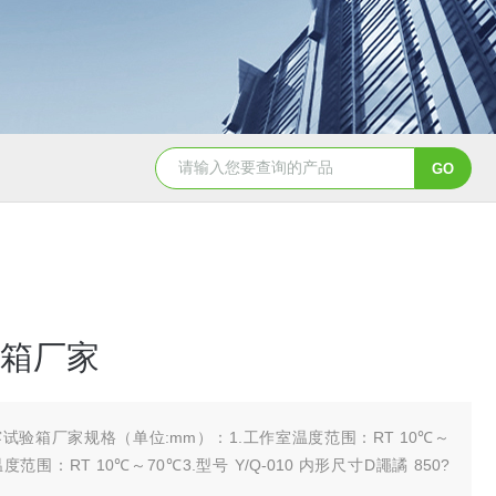
YSCYS-010臭氧老化试验设备
YSXD—R9
箱厂家
试验箱厂家规格（单位:mm）：1.工作室温度范围：RT 10℃～
度范围：RT 10℃～70℃3.型号 Y/Q-010 内形尺寸D譝譎 850?