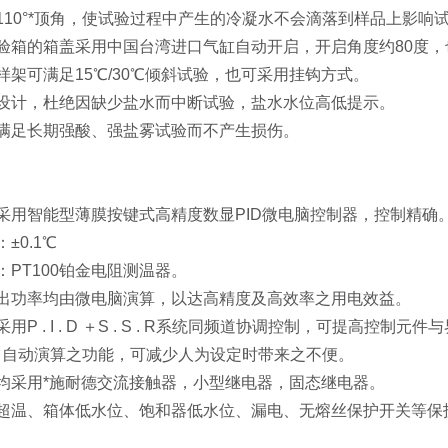
110°*顶角，使试验过程中产生的冷凝水不会滴落到样品上影响
验箱的箱盖采用中国台湾进口气缸自动开启，开启角度约80度
样架可满足15℃/30℃倾斜试验，也可采用挂钩方式。
设计，杜绝因缺少盐水而中断试验，盐水水位高低提示。
满足长期强酸、强盐雾试验而不产生损伤。
采用智能型薄膜按键式高精度数显PID微电脑控制器，控制精确
±0.1℃
：PT100铂金电阻测温器。
出功率均由微电脑演算，以达高精度及高效率之用电效益。
用P . I . D ＋S . S . R系统同频道协调控制，可提高控制
I . D 自动演算之功能，可减少人为设定时带来之不便。
均采用*施耐德交流接触器，小型继电器，固态继电器。
超温、箱体低水位、饱和器低水位、漏电、无熔丝保护开关等保