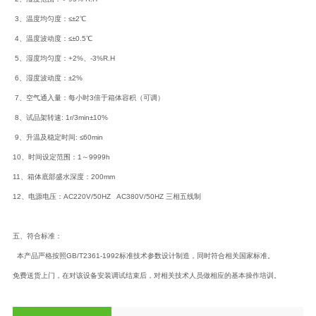
3、温度均匀度：≤±2℃
4、温度波动度：≤±0.5℃
5、湿度均匀度：+2%、-3%R.H
6、湿度波动度：±2%
7、空气通入量：每小时3倍于箱体容积（可调）
8、试品架转速: 1r/3min±10%
9、升温及稳定时间: ≤60min
10、时间设定范围：1～9999h
11、箱体底部盛水深度：200mm
12、电源电压：AC220V/50HZ AC380V/50HZ 三相五线制
五、
符合标准：
本产品严格按照GB/T2361-1992标准技术参数设计制造，同时符合相关国家标准。
免费送货上门，在对该设备安装调试结束后，对相关技术人员做相应的基本操作培训。