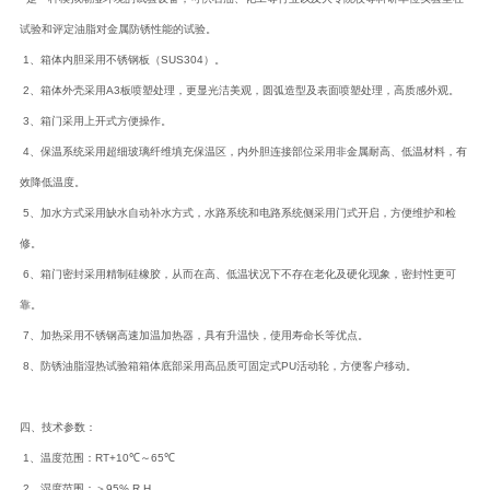
试验和评定油脂对金属防锈性能的试验。
1、箱体内胆采用不锈钢板（SUS304）。
2、箱体外壳采用A3板喷塑处理，更显光洁美观，圆弧造型及表面喷塑处理，高质感外观。
3、箱门采用上开式方便操作。
4、保温系统采用超细玻璃纤维填充保温区，内外胆连接部位采用非金属耐高、低温材料，有
效降低温度。
5、加水方式采用缺水自动补水方式，水路系统和电路系统侧采用门式开启，方便维护和检
修。
6、箱门密封采用精制硅橡胶，从而在高、低温状况下不存在老化及硬化现象，密封性更可
靠。
7、加热采用不锈钢高速加温加热器，具有升温快，使用寿命长等优点。
8、防锈油脂湿热试验箱箱体底部采用高品质可固定式PU活动轮，方便客户移动。
四、技术参数：
1、温度范围：RT+10℃～65℃
2、湿度范围：＞95% R.H