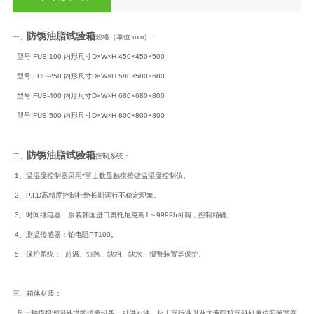
防锈油脂试验箱
一、
规格（单位:mm）：
型号 FUS-100 内形尺寸D×W×H 450×450×500
型号 FUS-250 内形尺寸D×W×H 580×580×680
型号 FUS-400 内形尺寸D×W×H 680×680×800
型号 FUS-500 内形尺寸D×W×H 800×800×800
防锈油脂试验箱
二、
控制系统：
1、温湿度控制器采用*富士数显触摸按键温湿度控制仪。
2、P.I.D高精度控制杜绝长期运行不稳定现象。
3、时间继电器：原装韩国进口奥托尼克斯1～9999h可调，控制精确。
4、测温传感器：铂电阻PT100。
5、保护系统： 超温、短路、缺相、缺水、报警装置等保护。
三、箱体材质：
是一种模拟潮湿环境的试验设备，可供石油、化工等行业以及大专院校等科研单位实验室在