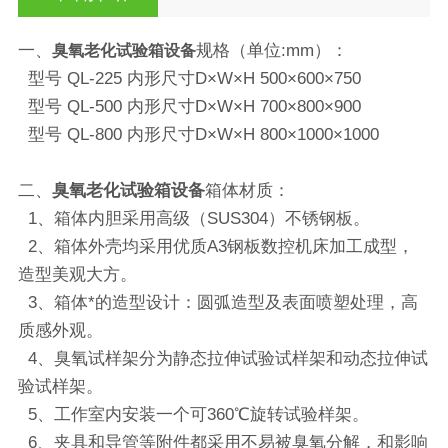
一、
规格（单位:mm）：
臭氧老化试验箱设备
型号 QL-225 内形尺寸D×W×H 500×600×750
型号 QL-500 内形尺寸D×W×H 700×800×900
型号 QL-800 内形尺寸D×W×H 800×1000×1000
二、
臭氧老化试验箱设备
箱体材质：
1、箱体内胆采用高级（SUS304）不锈钢板。
2、箱体外壳均采用优质A3钢板数控机床加工成型，
造型美观大方。
3、箱体*的造型设计：圆弧造型及表面喷塑处理，高
质感外观。
4、臭氧试样架分为静态拉伸试验试样架和动态拉伸试
验试样架。
5、工作室内安装一个可360℃旋转试验样架。
6、夹具和导管等附件都采用不易被臭氧分解，和影响