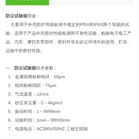
防尘试验箱
用途：
主要用于外壳防护等级标准中规定的IP5X和IP6X两个等级的试
验。适用于产品外壳密封性能检测和可靠性试验，检验电子电工产
品、汽车、摩托车零部件、密封件等在砂尘环境中的使用、贮存、
运输中的密封性能。
一、
防尘试验箱
技术参数：
1、金属筛网标称线径：50μm
2、线间标称间距：75μm
3、气流速度：≤2m/s
4、砂尘灰尘量：2～4kg/m3
5、振动时间：1～9999min
6、试验时间：1min～99h59min
7、电源电压：AC380V/50HZ 三相五线制