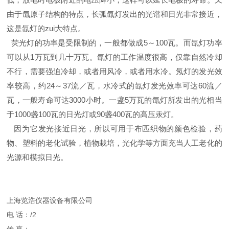
由于氙原子结构的特点，长弧氙灯发出的光谱和日光非常接近，
这是氙灯的zui大特点。
荧光灯的功率是受限制的，一般都做成
5
～
100
瓦。而氙灯功率
可以从
1
万瓦到几十万瓦。氙灯的工作温度很高，仅靠自然冷却
不行，需要强迫冷却，或者用风冷，或者用水冷。氖灯的发光效
率较高，约
24
～
37
流／瓦，水冷式的氙灯发光效率可达
60
流／
瓦，一般寿命可达
3000
小时。一盏
5
万瓦的氙灯所发出的光相当
于
1000
盏
100
瓦的日光灯或
90
盏
400
瓦的高压汞灯。
因为它发光接近日光，所以可用于布匹织物的颜色检验，药
物、塑料的老化试验，植物栽培，光化学等方面充当人工老化的
光源和模拟日光。
上海览浩仪器设备有限公司
电 话：/2
传 真：