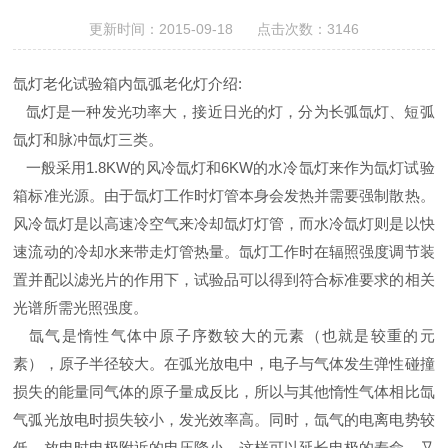
更新时间：2015-09-18 点击次数：3146
氙灯老化试验箱内氙弧老化灯介绍
:
氙灯是一种发光功率大，接近日光的灯，分为长弧氙灯、短弧
氙灯和脉冲氙灯三类。
一般采用
1.8KW
的风冷氙灯和6K
W
的水冷氙灯来作为氙灯试验
箱标准光源。由于氙灯工作时灯管本身会发热并需要强制散热。
风冷氙灯是以高速冷空气来冷却氙灯灯管，而水冷氙灯则是以快
速流动的冷却水来带走灯管热量。氙灯工作时在辐照强度调节装
置并配以滤光片的作用下，试验品可以得到符合标准要求的相关
光谱所需光照强度。
氙气是惰性气体中原子序数较大的元素（也就是较重的元
素），原子半径较大。在弧光放电中，电子与气体发生弹性碰撞
损失的能量同气体的原子量成反比，所以与其他惰性气体相比氙
气弧光放电时损失较小，发光效率高。同时，氙气的电离电势较
低，放电时电极附近的电压降小，这样可以延长电极的寿命。又