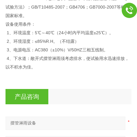
试验方法》；GB/T10485-2007；GB4706；GB7000-2007等相关
国家标准。
设备使用条件：
1、环境温度：5℃～40℃（24小时内平均温度≤25℃）。
2、环境湿度：≤85%R.H。（不结露）
3、电源电压：AC380（±10%）V/50HZ三相五线制。
4、下水道：敞开式摆管淋雨须考虑排水，使试验用水迅速排放，
以不积水为佳。
产品咨询