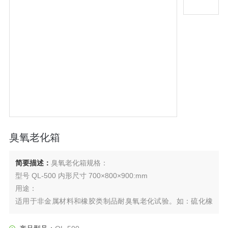
臭氧老化箱
简要描述：
臭氧老化箱规格：
型号 QL-500 内形尺寸 700×800×900:mm
用途：
适用于非金属材料和橡胶类制品耐臭氧老化试验。如：硫化橡
胶、热塑料橡胶、电缆绝缘护套等产品在静态拉伸或连续的动
态拉伸变形下，或在间断的动态拉伸与静态拉伸交替的变形下