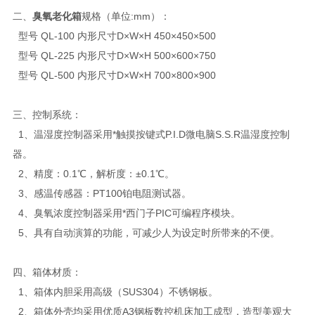
二、
臭氧老化箱
规格（单位:mm）：
型号 QL-100 内形尺寸D×W×H 450×450×500
型号 QL-225 内形尺寸D×W×H 500×600×750
型号 QL-500 内形尺寸D×W×H 700×800×900
三、控制系统：
1、温湿度控制器采用*触摸按键式P.I.D微电脑S.S.R温湿度控制
器。
2、精度：0.1℃，解析度：±0.1℃。
3、感温传感器：PT100铂电阻测试器。
4、臭氧浓度控制器采用*西门子PIC可编程序模块。
5、具有自动演算的功能，可减少人为设定时所带来的不便。
四、箱体材质：
1、箱体内胆采用高级（SUS304）不锈钢板。
2、箱体外壳均采用优质A3钢板数控机床加工成型，造型美观大