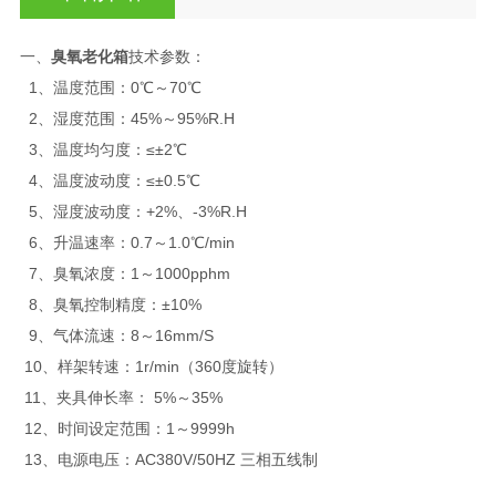
一、
臭氧老化箱
技术参数：
1、温度范围：0℃～70℃
2、湿度范围：45%～95%R.H
3、温度均匀度：≤±2℃
4、温度波动度：≤±0.5℃
5、湿度波动度：+2%、-3%R.H
6、升温速率：0.7～1.0℃/min
7、臭氧浓度：1～1000pphm
8、臭氧控制精度：±10%
9、气体流速：8～16mm/S
10、样架转速：1r/min（360度旋转）
11、夹具伸长率： 5%～35%
12、时间设定范围：1～9999h
13、电源电压：AC380V/50HZ 三相五线制