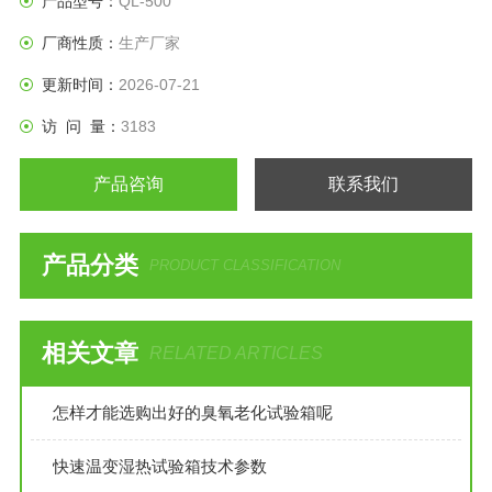
产品型号：
QL-500
暴露于密闭无光照含有恒定臭氧浓度的空气和恒温的试验箱中
厂商性质：
生产厂家
检测试样表面发生的龟裂或其它性能的变化程度，以评定橡胶
的耐臭氧老化性能。
更新时间：
2026-07-21
访 问 量：
3183
产品咨询
联系我们
产品分类
PRODUCT CLASSIFICATION
相关文章
RELATED ARTICLES
怎样才能选购出好的臭氧老化试验箱呢
快速温变湿热试验箱技术参数