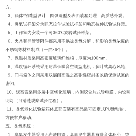
方。
3、箱体*的造型设计：圆弧造型及表面喷塑处理，高质感外观。
4、臭氧试样架分为静态拉伸试验试样架和动态拉伸试验试样架。
5、工作室内安装一个可360℃旋转试验样架。
6、夹具和导管等附件都采用不易被臭氧分解，和影响臭氧浓度的
不锈钢等材料制成（一层×6个）。
7、保温材质采用高密度玻璃纤维棉，厚度为100mm。
8、温度循环系统采用耐温低噪音空调型电机，多叶式离心风轮。
9、门与箱体之间采用双层耐高温之高张性密封条以确保测试区的
密闭。
10、观察窗采用多层中空钢化玻璃，内侧胶合片式导电膜，内设照
明灯（可清楚观察试验过程）。
11、臭氧老化试验箱箱体底部安装有高品质可固定式PU活动轮，
方便客户移动。
五、臭氧系统：
1、臭氧发生器采用无声放电管，臭氧发生器具有噪音体积小，纯