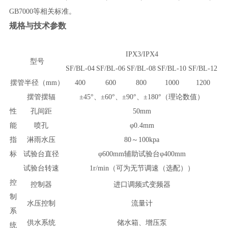
GB7000
等相关标准。
规格与技术参数
IPX3/IPX4
型号
SF/BL-04
SF/BL-06
SF/BL-08
SF/BL-10
SF/BL-12
摆管半径（mm）
400
600
800
1000
1200
摆管摆辐
±45°
、±60°、±90°、±180°（理论数值）
性
孔间距
50mm
能
喷孔
φ0.4mm
指
淋雨水压
80
～100kpa
标
试验台直径
φ600mm
辅助试验台φ400mm
试验台转速
1r/min
（可为无节调速（选配））
控
控制器
进口调频式变频器
制
水压控制
流量计
系
供水系统
储水箱、增压泵
统