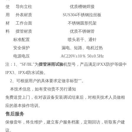
使
导向立柱
优质槽钢焊接
用
外表材质
SUS304
不锈钢拉丝板
材
工作台面
不锈钢圆形托架
料
摆管材质
优质不锈钢管
标准配置
喷头若干、通针
安全保护
漏电、短路、电机过热
电源电压
AC220V±10
％ 50±0.5Hz
注：1、“SF/BL"为
摆管淋雨试验
机型号，产品满足IPXX防护等级中
IPX3、IPX4防水试验。
2
、可根据用户的具体要求定做非标型“"。
本技术信息，如有变动责不另行通知
免费送货上门，在对该设备安装调试结束后，对相关技术人员做相
应的基本操作培训。
售后服务
保修壹年，终生维护，建立客户服务档案，定期回访，听取客户建
议。