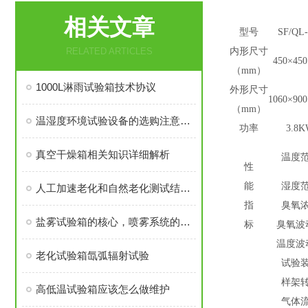
相关文章
型号
SF/QL-
RELATED ARTICLES
内形尺寸
450×450
（mm）
1000L淋雨试验箱技术协议
外形尺寸
1060×900
（mm）
温湿度环境试验设备的选购注意事项！
功率
3.8
真空干燥箱相关知识详细解析
温度
性
能
湿度
人工加速老化和自然老化测试结果间的相关性：
指
臭氧
盐雾试验箱的核心，喷雾系统的原理你了解吗？
标
臭氧波
温度波
老化试验箱氙弧辐射试验
试验
样架
高低温试验箱应该怎么做维护
气体