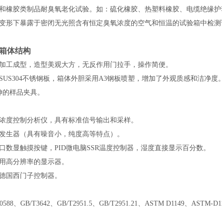
和橡胶类制品耐臭氧老化试验。如：硫化橡胶、热塑料橡胶、电缆绝缘护
变形下暴露于密闭无光照含有恒定臭氧浓度的空气和恒温的试验箱中检测
箱体结构
加工成型，造型美观大方，无反作用门拉手，操作简便。
SUS304不锈钢板，箱体外胆采用A3钢板喷塑，增加了外观质感和洁净
伸的样品夹具。
浓度控制分析仪，具有标准信号输出和采样。
发生器（具有噪音小，纯度高等特点）。
口数显触摸按键，PID微电脑SSR温度控制器，湿度直接显示百分数。
用高分辨率的显示器。
德国西门子控制器。
0588、GB/T3642、
GB/T2951.5
、GB/T2951.21、ASTM D1149、ASTM-D1