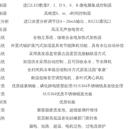
制器
进口LED数显P、I、D S、S、R.微电脑集成控制器
制器
高精度h、m、s时间控制器
度分析
进口浓度分析调节仪4～20mA输出，RS232通讯口
生器
高压无声放电管式
系统
全独立系统，镍铬合金电加热式加热器
系统
外置式锅炉蒸汽式加湿器具有节能降耗功能，具有水位自动补偿
系统
采用蒸发器盘管露点温度层流接触除湿方式
系统
加湿供水采用自动控制，且可回收余水，节水降耗
系统
全封闭风冷单级压缩制冷方式原装法国“泰康"
系统
耐温低噪音空调型电机，多叶式离心风轮
材质
优质碳素钢板，磷化静电喷塑处理/SUS304不锈钢线条发纹处理
材质
SUS304
优质不锈钢镜面光板
材质
优质铝板
材质
聚胺脂硬质发泡、超细玻璃纤维绵
隔热
双层耐高低温老化硅橡胶门密封条
漏电、短路、超温、电机过热、过电流保护