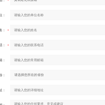
品：
位：
名：
话：
箱：
份：
址：