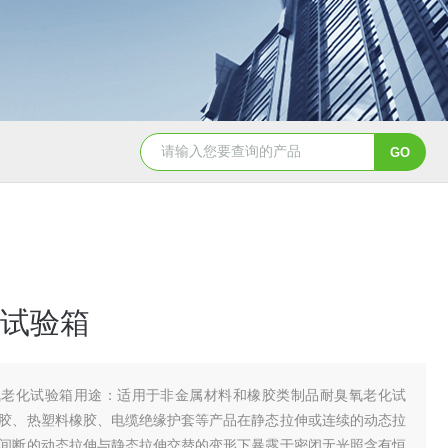
YSCYS-010臭氧老化试验设备
YSXD—R9
试验箱
氧老化试验箱用途：适用于非金属材料和橡胶类制品耐臭氧老化试
胶、热塑料橡胶、电缆绝缘护套等产品在静态拉伸或连续的动态拉
间断的动态拉伸与静态拉伸交替的变形下暴露于密闭无光照含有恒