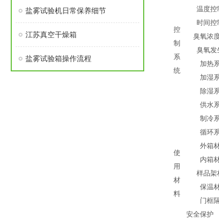
温度控
盐雾试验机日常保养细节
时间控
控
江苏真空干燥箱
臭氧浓
制
臭氧发
系
盐雾试验箱操作流程
加热
统
加湿
除湿
供水
制冷
循环
外箱
使
内箱
用
样品架
材
保温
料
门框
安全保护