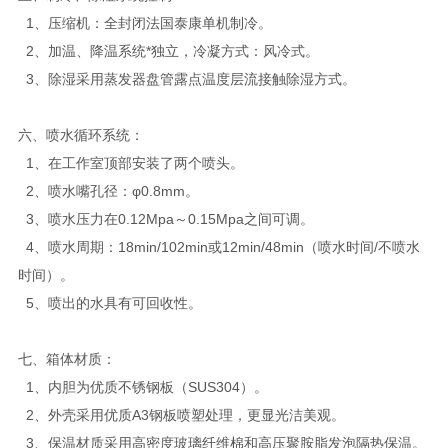
1、压缩机：全封闭法国泰康单机制冷。
2、加温、降温系统*独立，冷凝方式：风冷式。
3、除湿采用蒸发器盘管露点温度层流接触除湿方式。
六、喷水循环系统：
1、在工作室顶部安装了两个喷头。
2、喷水嘴孔径：φ0.8mm。
3、喷水压力在0.12Mpa～0.15Mpa之间可调。
4、喷水周期：18min/102min或12min/48min（喷水时间/不喷水
时间）。
5、喷出的水具有可回收性。
七、箱体材质：
1、内胆为优质不锈钢板（SUS304）。
2、外壳采用优质A3钢板喷塑处理，更显光洁美观。
3、保温材质采用高密度玻璃纤维棉和高压聚胺脂发泡隔热保温。