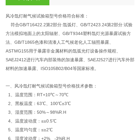
风冷氙灯耐气候试验箱型号价格符合标准：
符合GB/T16422.2第2部分:氙弧灯、GB/T2423.24第2部分:试验
方法模拟地面上的太阳辐射、GB/T9344塑料氙灯光源暴露试验方
法、GB/T1865色漆和清漆人工气候老化人工辐照暴露、
ASTMG155用于暴露非金属材料的氙弧光灯设备操作规程、
SAEJ2412进行汽车内部装饰的加速暴露、SAEJ2527进行汽车外部
材料的加速暴露、ISO105B02/B04等国家标准。
一、风冷氙灯耐气候试验箱型号价格技术参数：
1、温度范围：RT+10℃～70℃
2、黑板温度：63℃、100℃±3℃
3、湿度范围：50%～98%R.H
4、温度波动度：≤±0.5℃
5、温度均匀度：≤±2℃
6、湿度波动度：+2%、-3%R.H