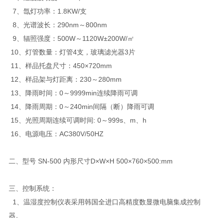
7、氙灯功率：1.8KW/支
8、光谱波长：290nm～800nm
9、辐照强度：500W～1120W±200W/㎡
10、灯管数量：灯管4支，玻璃滤光器3片
11、样品托盘尺寸：450×720mm
12、样品架与灯距离：230～280mm
13、降雨时间：0～9999min连续降雨可调
14、降雨周期：0～240min间隔（断）降雨可调
15、光照周期连续可调时间: 0～999s、m、h
16、电源电压：AC380V/50HZ
二、型号 SN-500 内形尺寸D×W×H 500×760×500:mm
三、控制系统：
1、温湿度控制仪表采用韩国全进口高精度数显微电脑集成控制
器。