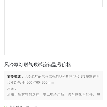
风冷氙灯耐气候试验箱型号价格
简要描述：
风冷氙灯耐气候试验箱型号价格型号 SN-500 内形
尺寸D×W×H 500×760×500:mm
用途：
适用于新材料的选择、电工电子产品、汽车摩托车配件、塑
料、橡胶、涂料、油漆及其他零部件的耐侯性老化试验，可以
很好的模拟在不同环境条件下，材料暴露在阳光下所产生的变