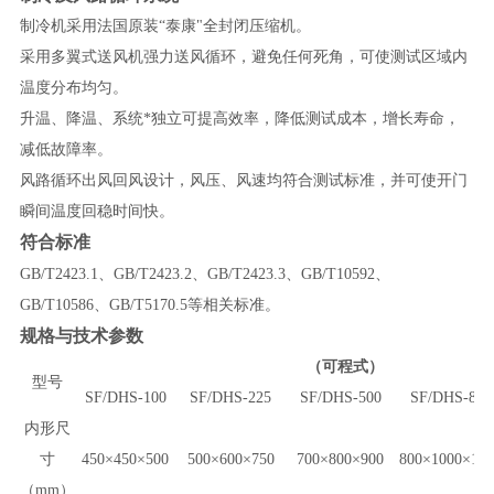
制冷机采用法国原装“泰康"全封闭压缩机。
采用多翼式送风机强力送风循环，避免任何死角，可使测试区域内
温度分布均匀。
升温、降温、系统*独立可提高效率，降低测试成本，增长寿命，
减低故障率。
风路循环出风回风设计，风压、风速均符合测试标准，并可使开门
瞬间温度回稳时间快。
符合标准
GB/T2423.1
、GB/T2423.2、GB/T2423.3、GB/T10592、
GB/T10586、GB/T5170.5等相关标准。
规格与技术参数
（可程式）
型号
SF/DHS-100
SF/DHS-225
SF/DHS-500
SF/DHS-800
内形尺
寸
450×450×500
500×600×750
700×800×900
800×1000×10
（mm）