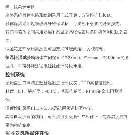
障，提高安全性。
水路系统管路电路系统则采用门式开启，方便维护和检修。
箱体保温采用超细玻璃纤维保温棉，可避免不必要的能量损失。
箱门与箱体之间采用双层耐高温之高张性密封条以确保测试区的密
闭。
试验箱底部采用高品质可固定式PU活动轮，方便移动。
Φ25mm
Φ
Φ100mm
恒温恒湿试验箱
箱体左侧配直径
、
50mm
、
的测
试孔，可供外接测试电源线或信号线使用。
控制系统
采用全进口高精度数显温湿度控制仪表，P.I.D高精度控制。
精度：0.1、解析度：±0.1℃，感温传感器：PT100铂金电阻测温
体。
温度控制采用P.I.D＋S.S.R系统同频道协调控制。
具有自动演算的功能，可将温度变化条件立即修正，使温湿度控制
更为精确稳定。
制冷及风路循环系统