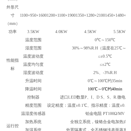
外形尺
寸
1100×950×1600
1200×1100×1900
1350×1280×2100
1450×1480×22
（mm）
功率
3.5KW
4.0KW
4.5KW
5.5KW
温度范围
0℃
～150℃
湿度范围
30%
～98%R.H（温度在25℃～8
温度波动度
≤±0.5℃
性能指
温度均匀度
≤±2℃
标
湿度波动度
2%
、-3%R.H
升温时间
0℃
～100℃约35min
降温时间
100℃
～0℃约40min
控制器
进口LED数显P、I、D S、S、R.微电
精度范围
设定精度：温度±0.1℃、指示精度：温度±0.1℃
温湿度传感器
铂金电阻 PT100Ω/MV
加热系统
全独立系统，镍铬合金电加热式
运行控
加湿系统
外置隔离式，全不锈钢浅表面蒸发