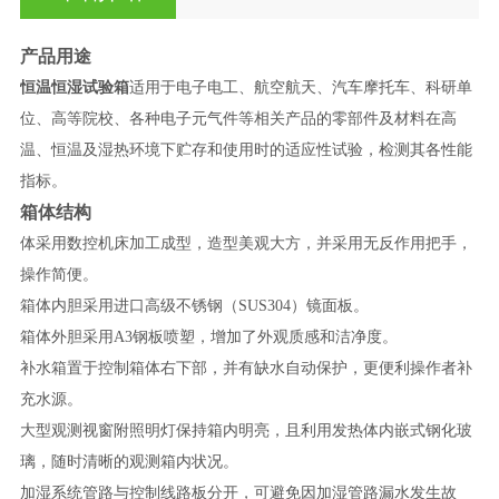
产品用途
恒温恒湿试验箱
适用于电子电工、航空航天、汽车摩托车、科研单
位、高等院校、各种电子元气件等相关产品的零部件及材料在高
温、恒温及湿热环境下贮存和使用时的适应性试验，检测其各性能
指标。
箱体结构
体采用数控机床加工成型，造型美观大方，并采用无反作用把手，
操作简便。
箱体内胆采用进口高级不锈钢（SUS304）镜面板。
箱体外胆采用A3钢板喷塑，增加了外观质感和洁净度。
补水箱置于控制箱体右下部，并有缺水自动保护，更便利操作者补
充水源。
大型观测视窗附照明灯保持箱内明亮，且利用发热体内嵌式钢化玻
璃，随时清晰的观测箱内状况。
加湿系统管路与控制线路板分开，可避免因加湿管路漏水发生故