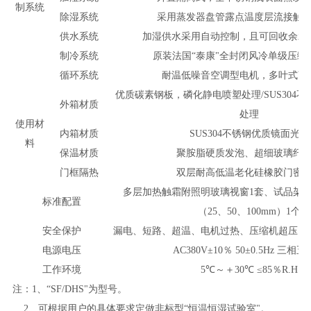
制系统
除湿系统
采用蒸发器盘管露点温度层流接触
供水系统
加湿供水采用自动控制，且可回收余水
制冷系统
原装法国“泰康"全封闭风冷单级压缩
循环系统
耐温低噪音空调型电机，多叶式离
优质碳素钢板，磷化静电喷塑处理/SUS304
外箱材质
处理
使用材
内箱材质
SUS304
不锈钢优质镜面光板
料
保温材质
聚胺脂硬质发泡、超细玻璃纤
门框隔热
双层耐高低温老化硅橡胶门密
多层加热触霜附照明玻璃视窗1套、试品架2
标准配置
（25、50、100mm）1个
安全保护
漏电、短路、超温、电机过热、压缩机超压、
电源电压
AC380V±10
％ 50±0.5Hz 三相
工作环境
5℃
～＋30℃ ≤85％R.H
注：1、“SF/DHS"为
型号。
2
、可根据用户的具体要求定做非标型“恒温恒湿试验室"。