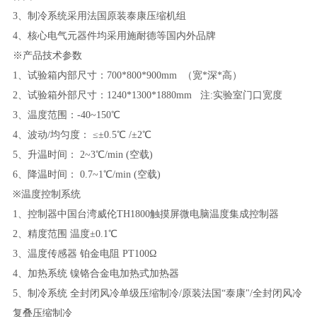
3、制冷系统采用法国原装泰康压缩机组
4、核心电气元器件均采用施耐德等国内外品牌
※产品技术参数
1、试验箱内部尺寸：700*800*900mm （宽*深*高）
2、试验箱外部尺寸：1240*1300*1880mm 注:实验室门口宽度
3、温度范围：-40~150℃
4、波动/均匀度： ≤±0.5℃ /±2℃
5、升温时间： 2~3℃/min (空载)
6、降温时间： 0.7~1℃/min (空载)
※温度控制系统
1、控制器中国台湾威伦TH1800触摸屏
微
电脑温度集成控制器
2、精度范围 温度±0.1℃
3、温度传感器 铂金电阻 PT100Ω
4、加热系统 镍铬合金电加热式加热器
5、制冷系统 全封闭风冷单级压缩制冷/原装法国“泰康"/全封闭风冷
复叠压缩制冷