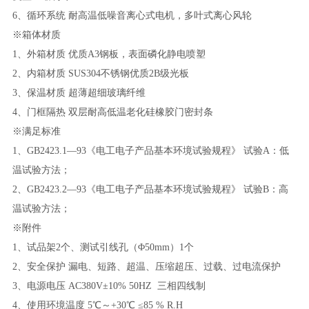
6、循环系统 耐高温低噪音离心式电机，多叶式离心风轮
※箱体材质
1、外箱材质 优质A3钢板，表面磷化静电喷塑
2、内箱材质 SUS304不锈钢优质2B级光板
3、保温材质 超薄超细玻璃纤维
4、门框隔热 双层耐高低温老化硅橡胶门密封条
※满足标准
1、GB2423.1—93《电工电子产品基本环境试验规程》 试验A：低
温试验方法；
2、GB2423.2—93《电工电子产品基本环境试验规程》 试验B：高
温试验方法；
※附件
1、试品架2个、
测试引线孔（
Φ50mm）1个
2、安全保护 漏电、短路、超温、压缩超压、过载、过电流保护
3、电源电压 AC380V±10% 50HZ 三相四线制
4、使用环境温度 5℃～+30℃ ≤85 % R.H