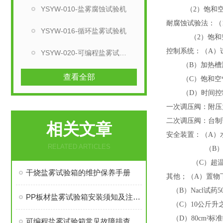
YSYW-010-盐雾腐蚀试验机
（
2）饱和空
耐腐蚀试验法：（
YSYW-016-循环盐雾试验机
（
2）饱和
控制系统：（
A）
YSYW-020-可编程盐雾试验箱
（
B）加热槽
查看全部
（
C）饱和空
（
D）时间控制
一次调压阀：附压
二次调压阀：台制
相关文章
安全装置：（
A）
RELATED ARTICLES
（
B
（
C）超
干烧盐雾试验箱的维护保养手册
其他；（
A）置物
（
B）Nacl试药5
PP板材盐雾试验箱安装须知及注意事项
（
C）10公斤升
（
D）80cm²标
可编程盐雾试验箱常见故障排查与塔式喷雾系统的日常维护技巧