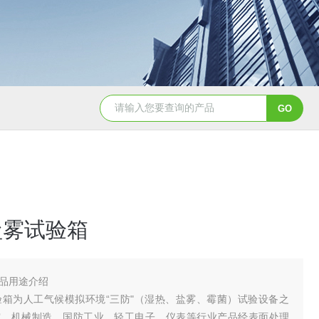
YSCYS-010臭氧老化试验设备
YSXD—R9
盐雾试验箱
品用途介绍
验箱为人工气候模拟环境“三防"（湿热、盐雾、霉菌）试验设备之
究、机械制造、国防工业、轻工电子、仪表等行业产品经表面处理