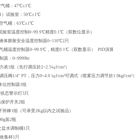
气桶：47℃±1℃
1）试验室：50℃±1℃
空气桶：63℃±1℃
试验室温度控制0~99.9℃精度0.1℃（双数位显示）
液体膨胀安全温度控制器0~110℃2只
气桶温度控制器0~99.9℃，精度0.1℃（双数显示） PID演算
器：0~9999hr
力表
1组（先行调压於2~2.5㎏f/cm²）
调压阀
1/4” PT，压力0~4.0 ㎏f/cm²可调式（喷雾压力调节於1.0kgf/cm²）
水位控制器1组
）状态警示灯3只
温保护开关2组
下班棒1组（可承受2Kg以内之试验品）
00g装2瓶
之盐水调制桶1只
准收集杯1只