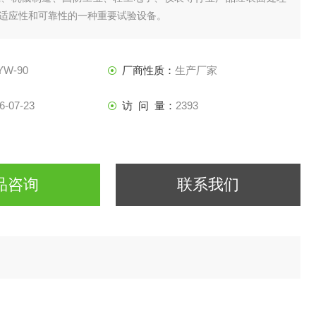
境适应性和可靠性的一种重要试验设备。
汽车零部件、电镀、涂料、电子元气件、金属材料的防护层以及工
蚀试验。
YW-90
厂商性质：
生产厂家
6-07-23
访 问 量：
2393
品咨询
联系我们