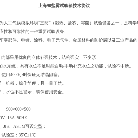
上海90盐雾试验箱
技术协议
为人工气候模拟环境
“三防”（湿热、盐雾、霉菌）试验设备之一，是科
适应性和可靠性的一种重要试验设备。
车零部件、电镀、涂料、电子元气件、金属材料的防护层以及工业产品的
制，内部采用优良的立体补强技术，结构强实，不
变形
动加水系统，具有水位不足时能自动/手动补充水位之功能，试验不中断。
，使用4000小时保证无结晶阻塞。
在同一机板，操作简便，且一目了然。
护，水位不足警示，确保使用安全。
：900×600×500
0V 15A 50HZ
S、JIS、ASTM可设定型：
）试验室：35℃±1℃