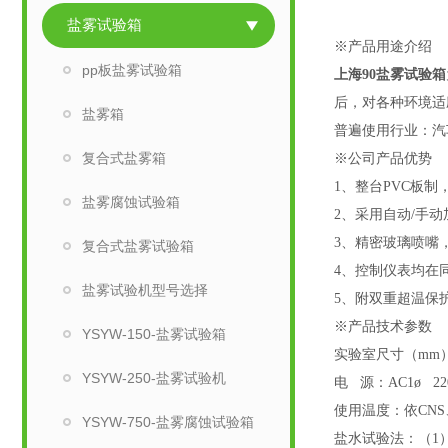
盐雾试验箱
※产品用途介绍
pp板盐雾试验箱
上海90盐雾试验箱
后，对各种环境
盐雾箱
普遍使用行业：汽
复合式盐雾箱
※公司产品优势
1、整台PVC板
盐雾腐蚀试验箱
2、采用自动/手
3、精密玻璃喷嘴
复合式盐雾试验箱
4、控制仪表均
盐雾试验机型号选择
5、附双重超温保
※产品技术参数
YSYW-150-盐雾试验箱
实验室尺寸（
mm）
YSYW-250-盐雾试验机
电
源：
AC1ø 22
使用温度：依
CN
YSYW-750-盐雾腐蚀试验箱
盐水试验法：（
1