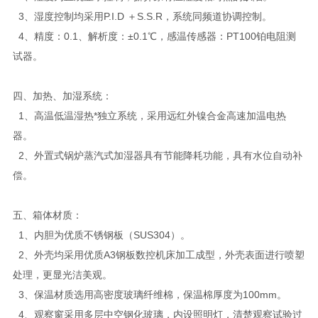
3、湿度控制均采用P.I.D ＋S.S.R，系统同频道协调控制。
4、精度：0.1、解析度：±0.1℃，感温传感器：PT100铂电阻测
试器。
四、加热、加湿系统：
1、高温低温湿热*独立系统，采用远红外镍合金高速加温电热
器。
2、外置式锅炉蒸汽式加湿器具有节能降耗功能，具有水位自动补
偿。
五、箱体材质：
1、内胆为优质不锈钢板（SUS304）。
2、外壳均采用优质A3钢板数控机床加工成型，外壳表面进行喷塑
处理，更显光洁美观。
3、保温材质选用高密度玻璃纤维棉，保温棉厚度为100mm。
4、观察窗采用多层中空钢化玻璃，内设照明灯，清楚观察试验过