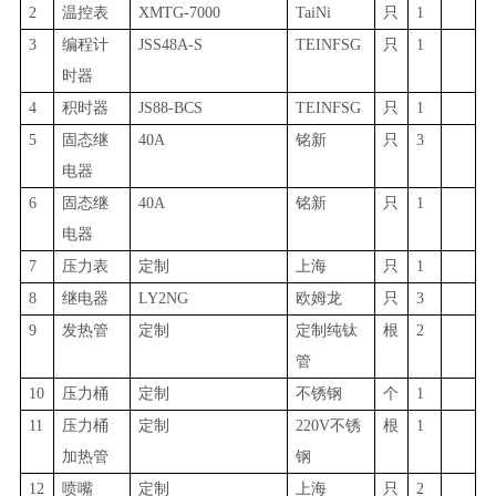
2
温控表
XMTG-7000
TaiNi
只
1
3
编程计
JSS48A-S
TEINFSG
只
1
时器
4
积时器
JS88-BCS
TEINFSG
只
1
5
固态继
40A
铭新
只
3
电器
6
固态继
40A
铭新
只
1
电器
7
压力表
定制
上海
只
1
8
继电器
LY2NG
欧姆龙
只
3
9
发热管
定制
定制纯钛
根
2
管
10
压力桶
定制
不锈钢
个
1
11
压力桶
定制
220V不锈
根
1
加热管
钢
12
喷嘴
定制
上海
只
2