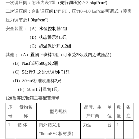
一次调压阀：附压力表
1组（先行调压於2~2.5㎏f/cm²）
二次调压阀：台制调压阀
1/4
"
PT，压力0~4.0 ㎏f/cm
²
可调式（喷雾
压力调节於
1.0kgf/cm
²
）
安全装置：（
A）水位控制器1组
（
B）状态警示灯3只
（
C）超温保护开关2组
其他；（
A）置物下班棒1组（可承受2Kg以内之试验品）
（
B）Nac
l
试药
500g装2瓶
（
C）5公斤升之盐水调制桶1只
（
D）80cm
²
标准收集杯
2只
（
E
）
50
ｍ
L计量筒1只。
120盐雾试验箱主要配置清单
序
货物名
品牌、生
单
数
备
型号规格
号
称
产厂商
位
量
注
1
箱
体
内外箱采用
力达
台
1
*8mmPVC板材质）