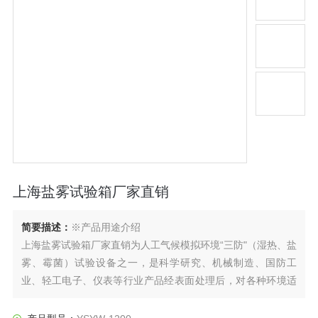
上海盐雾试验箱厂家直销
简要描述：
※产品用途介绍
上海盐雾试验箱厂家直销为人工气候模拟环境“三防"（湿热、盐
雾、霉菌）试验设备之一，是科学研究、机械制造、国防工
业、轻工电子、仪表等行业产品经表面处理后，对各种环境适
应性和可靠性的一种重要试验设备。
普遍使用行业：汽车零部件、电镀、涂料、电子元气件、金属