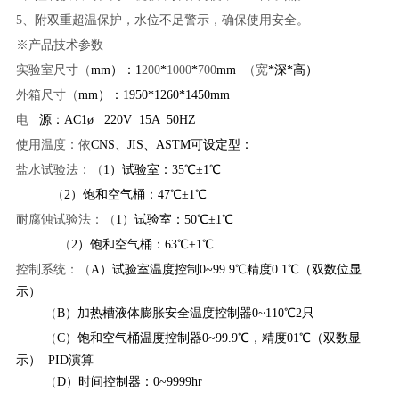
5、附双重超温保护，水位不足警示，确保使用安全。
※产品技术参数
实验室尺寸（
mm）：
1
200
*
1000
*
700
mm
（宽
*深*高）
外箱尺寸（
mm）：1950*1260*1450mm
电
源：AC1ø 220V 15A 50HZ
使用温度：依
CNS、JIS、ASTM可设定型：
盐水试验法：（
1）试验室：35℃±1℃
（
2）饱和空气桶：47℃±1℃
耐腐蚀试验法：（
1）试验室：50℃±1℃
（
2）饱和空气桶：63℃±1℃
控制系统：（
A）试验室温度控制0~99.9℃精度0.1℃（双数位显
示）
（
B）加热槽液体膨胀安全温度控制器0~110℃2只
（
C）饱和空气桶温度控制器0~99.9℃，精度01℃（双数显
示） PID演算
（
D）时间控制器：0~9999hr