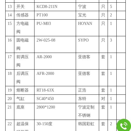
13
开关
KCD8-211N
宁波
只
5
14
传感器
PT100
宝光
只
2
15
方电磁
PU-M03
HOYAN
只
1
阀
16
圆电磁
2W-025-08
SYPO
只
3
阀
17
前调压
AR-2000
亚德客
套
1
阀
18
后调压
AFR-2000
亚德客
套
1
阀
19
熔断器
RT18-63X
正浩
套
1
20
气缸
SC40*450
东特
对
1
21
底座
2800*1200
宁波定制
套
1
不锈钢
22
超温保
30-150度
韩国彩虹
套
2