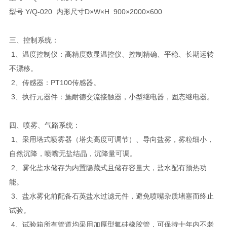
型号 Y/Q-020 内形尺寸D×W×H 900×2000×600
三、控制系统：
1、温度控制仪：高精度数显温控仪、控制精确、平稳、长期运转
不漂移。
2、传感器：PT100传感器。
3、执行元器件：施耐德交流接触器，小型继电器，固态继电器。
四、喷雾、气路系统：
1、采用塔式喷雾器（塔尖高度可调节）、导向盐雾，雾粒细小，
自然沉降，喷嘴无盐结晶，沉降量可调。
2、雾化盐水储存为内置隐藏式且储存容量大，盐水配有预热功
能。
3、盐水雾化前配备石英盐水过滤元件，避免喷嘴杂质堵塞而终止
试验。
4、试验箱所有管道均采用加厚型氟硅橡胶管，可保持十年内不老