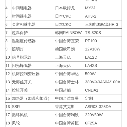
4
中间继电器
日本欧姆龙
MY2J
5
时间继电器
日本CKC
AH3-2
6
欠逆相继电器
日本CKC
三相电源配套HR-3
7
超温保护
韩国RAINBOW
TS-320S
8
温湿度传感器
中国台湾宣荣
PT100
9
照明灯
德国欧司朗
12V10W
10
信号指示灯
上海天亿
LA12D
11
闪光蜂鸣器
上海天亿
LA42S
12
机床控制变压器
中国台湾华达
500W
13
无熔丝开关
中国台湾士林
380V/40A60A/100A
14
按钮开关
中国超能
CNDA1
15
加热器（加温和加湿）
中国台湾隆星
定制
16
SSR
香港艾克斯
ASR03-325DA
17
循环风机
中国台湾利铁
220V60W
18
风轮
中国台湾苏恒
6F25A