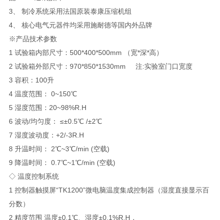
3、 制冷系统采用法国原装泰康压缩机组
4、 核心电气元器件均采用施耐德等国内外品牌
※产品技术参数
1 试验箱内部尺寸：500*400*500mm （宽*深*高）
2 试验箱外部尺寸：970*850*1530mm 注:实验室门口宽度
3 容积：100升
4 温度范围： 0~150℃
5 湿度范围：20~98%R.H
6 波动/均匀度： ≤±0.5℃ /±2℃
7 湿度波动度：+2/-3R.H
8 升温时间： 2℃~3℃/min (空载)
9 降温时间： 0.7℃~1℃/min (空载)
◇ 温度控制系统
1 控制器触摸屏“TK1200”微电脑温度集成控制器（湿度直接显示百
分数）
2 精度范围 温度±0.1℃、湿度±0.1%R.H，