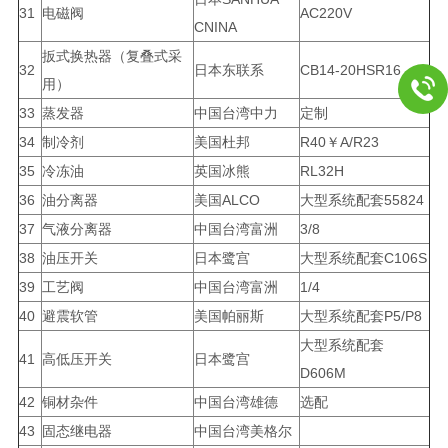
31
电磁阀
AC220V
CNINA
扳式换热器（复叠式采
32
日本东联系
CB14-20HSR16
用）
33
蒸发器
中国台湾中力
定制
34
制冷剂
美国杜邦
R40￥A/R23
35
冷冻油
英国冰熊
RL32H
36
油分离器
美国ALCO
大型系统配套55824
37
气液分离器
中国台湾富洲
3/8
38
油压开关
日本鹭宫
大型系统配套C106S
39
工艺阀
中国台湾富洲
1/4
40
避震软管
美国帕丽斯
大型系统配套P5/P8
大型系统配套
41
高低压开关
日本鹭宫
D606M
42
铜材杂件
中国台湾雄德
选配
43
固态继电器
中国台湾美格尔