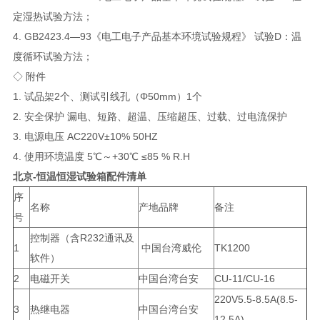
定湿热试验方法；
4. GB2423.4—93《电工电子产品基本环境试验规程》 试验D：温
度循环试验方法；
◇ 附件
1. 试品架2个、测试引线孔（Φ50mm）1个
2. 安全保护 漏电、短路、超温、压缩超压、过载、过电流保护
3. 电源电压 AC220V±10% 50HZ
4. 使用环境温度 5℃～+30℃ ≤85 % R.H
北京-恒温恒湿试验箱配件清单
序
名称
产地品牌
备注
号
控制器（含R232通讯及
1
中国台湾威伦
TK1200
软件）
2
电磁开关
中国台湾台安
CU-11/CU-16
220V5.5-8.5A(8.5-
3
热继电器
中国台湾台安
12.5A)