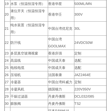
19
水泵（恒温恒湿专用）
香港华星
500ML/MN
液位开关（恒温恒湿专
20
香港华壬
300V
用）
纯水装置（恒温恒湿专
21
中国台湾优尼克
30L
用）
中国台湾
22
防汗线
24VDC50W
GOOLMAX
23
多层真空玻璃视窗
香港庆强
定制
24
高温线
中国成天泰
选配
25
电线电缆
中国成天泰
选配
26
压缩机
法国泰康
JAZ2464E
27
冷凝器
中国台湾科威力
定制
28
冷凝风机
德国顿力
220V350V
29
干燥过滤器
丹麦丹佛斯
DCL032/085
30
膨胀阀
丹麦丹佛斯
TS2
日本SANHUA