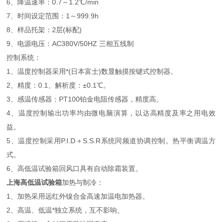
6、降温速率：0.7～1.2℃/min
7、时间设定范围：1～999.9h
8、样品托架：2层(标配)
9、电源电压：AC380V/50HZ 三相五线制
控制系统：
1、温度控制器采用*(日本富士)数显触摸按键式控制器。
2、精度：0.1、解析度：±0.1℃。
3、感温传感器：PT100铂金电阻传感器，精度高。
4、温度控制输出功率均由微电脑演算，以达高精度及率之用电效
益。
5、温度控制采用P.I.D＋S.S.R系统同频道协调控制。热平衡调温方
式。
6、高低温试验箱回风口具有自动除霜装置。
上海高低温试验箱
加热与制冷：
1、加热采用远红外镍合金高速加温电加热器。
2、高温、低温*独立系统，互不影响。