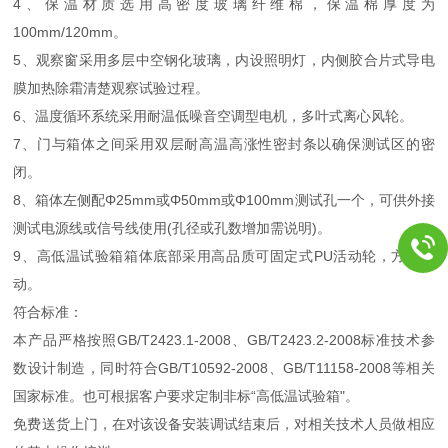
4、保温材质选用高密度玻璃纤维棉，保温棉厚度为
100mm/120mm。
5、观察窗采用多层中空钢化玻璃，内设照明灯，内侧胶合片式导电
膜加热除霜清楚观察试验过程。
6、温度循环系统采用耐温低噪音空调型电机，多叶式离心风轮。
7、门与箱体之间采用双层耐高温高涨性密封条以确保测试区的密
闭。
8、箱体左侧配Φ25mm或Φ50mm或Φ100mm测试孔一个，可供外接
测试电源线或信号线使用(孔径或孔数增加需说明)。
9、高低温试验箱箱体底部采用高品质可固定式PU活动轮，方便移
动。
符合标准：
本产品严格按照GB/T2423.1-2008、GB/T2423.2-2008标准技术参
数设计制造，同时符合GB/T10592-2008、GB/T11158-2008等相关
国家标准。也可根据客户要求定制非标“高低温试验箱"。
免费送货上门，在对该设备安装调试结束后，对相关技术人员做相应