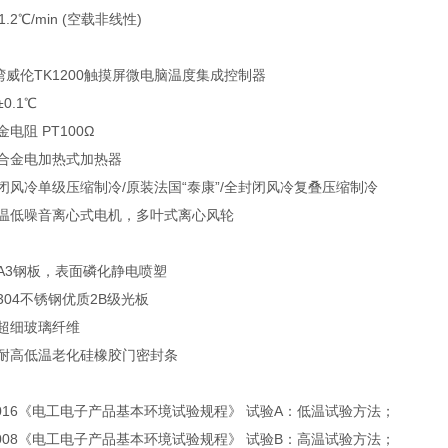
.2℃/min (空载非线性)
威伦TK1200触摸屏微电脑温度集成控制器
0.1℃
电阻 PT100Ω
铬合金电加热式加热器
闭风冷单级压缩制冷/原装法国“泰康”/全封闭风冷复叠压缩制冷
高温低噪音离心式电机，多叶式离心风轮
质A3钢板，表面磷化静电喷塑
S304不锈钢优质2B级光板
薄超细玻璃纤维
层耐高低温老化硅橡胶门密封条
1—2016《电工电子产品基本环境试验规程》 试验A：低温试验方法；
2—2008《电工电子产品基本环境试验规程》 试验B：高温试验方法；