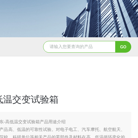
YSCYS-010臭氧老化试验设备
YSXD—R9
低温交变试验箱
东-高低温交变试验箱产品用途介绍
产品高、低温的可靠性试验。对电子电工、汽车摩托、航空航天、
院校、科研单位等相关产品的零部件及材料在高、低温循环变化的