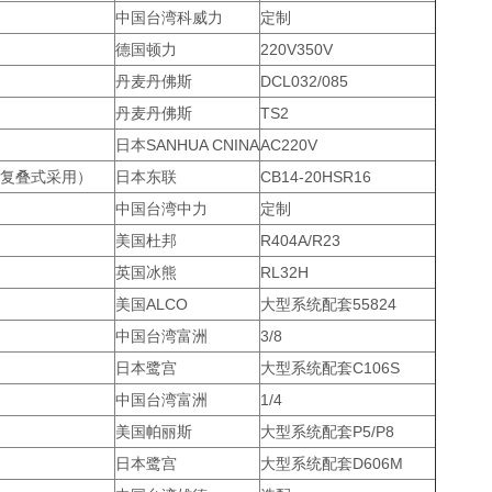
中国台湾科威力
定制
德国顿力
220V350V
丹麦丹佛斯
DCL032/085
丹麦丹佛斯
TS2
日本SANHUA CNINA
AC220V
复叠式采用）
日本东联
CB14-20HSR16
中国台湾中力
定制
美国杜邦
R404A/R23
英国冰熊
RL32H
美国ALCO
大型系统配套55824
中国台湾富洲
3/8
日本鹭宫
大型系统配套C106S
中国台湾富洲
1/4
美国帕丽斯
大型系统配套P5/P8
日本鹭宫
大型系统配套D606M