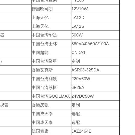
中国台湾宣荣
PT100
德国欧司朗
12V10W
上海天亿
LA12D
上海天亿
LA42S
器
中国台湾华达
500W
中国台湾士林
380V/40A60A/100A
中国超能
CNDA1
）
中国台湾隆星
定制
香港艾克斯
ASR03-325DA
中国台湾利铁
220V60W
中国台湾苏恒
6F25A
中国台湾GOOLMAX
24VDC50W
视窗
香港庆强
定制
中国成天泰
选配
中国成天泰
选配
法国泰康
JAZ2464E