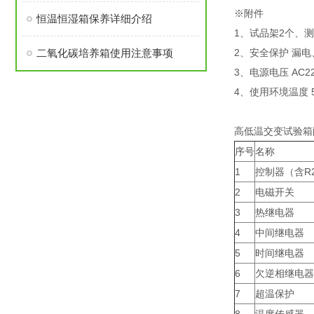
※附件
恒温恒湿箱保养详细介绍
1、试品架2个、测
二氧化碳培养箱使用注意事项
2、安全保护 漏
3、电源电压 AC22
4、使用环境温度 5℃
高低温交变试验箱
序号
名称
1
控制器（含R
2
电磁开关
3
热继电器
4
中间继电器
5
时间继电器
6
欠逆相继电器
7
超温保护