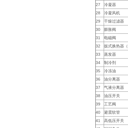
27
冷凝器
28
冷凝风机
29
干燥过滤器
30
膨胀阀
31
电磁阀
32
扳式换热器（
33
蒸发器
34
制冷剂
35
冷冻油
36
油分离器
37
气液分离器
38
油压开关
39
工艺阀
40
避震软管
41
高低压开关