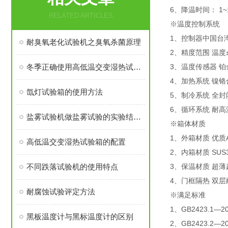
6、降温时间： 1~1
RELATED ARTICLES
※温度控制系统
1、控制器中国台湾
耐臭氧老化试验机之臭氧杀菌原理
2、精度范围 温度±
冬季正确使用高低温交变湿热试验箱方法
3、温度传感器 铂金
4、加热系统 镍
氙灯试验箱的使用方法
5、制冷系统 全封
6、循环系统 耐
盐雾试验机做盐雾试验的实验结果阐述
※箱体材质
1、外箱材质 优
高低温交变湿热试验箱的配置
2、内箱材质 SU
不同跌落试验机的使用特点
3、保温材质 超
4、门框隔热 双
耐腐蚀试验评定方法
※满足标准
1、GB2423.
黑板温度计与黑标温度计的区别
2、GB2423.