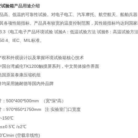
变试验箱
产品用途介绍
品高、低温的可靠性试验。对电子电工、汽车摩托、航空航天、船舶兵器
各项性能指标。产品具有较宽的温度控制范围，其性能指标均达到国家标准GB
B2423.3《电工电子产品环境试验 试验A：低温试验方法 试验B：高温试验方法
150.4、IEC、MIL标准。
识产权和外观设计以及掌握环境试验箱核心技术
中国台湾威伦TK1200触摸屏系列，中文简体操作界面
用法国原装泰康压缩机组
件均采用施耐德等国内外品牌
500*400*500mm （宽*深*高）
970*850*1750mm 注:实验室门口宽度
~150℃
±0.5℃ /±2℃
℃/min (空载非线性)