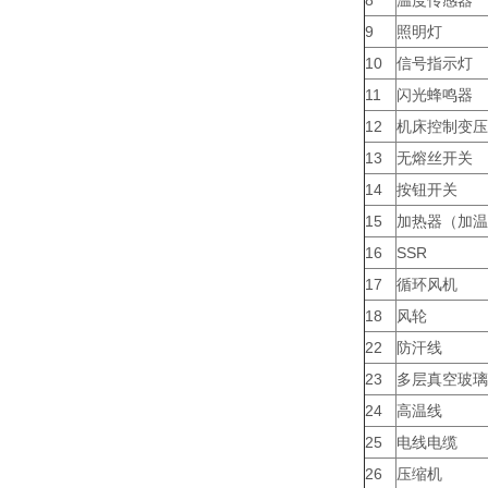
8
温度传感器
9
照明灯
10
信号指示灯
11
闪光蜂鸣器
12
机床控制变压
13
无熔丝开关
14
按钮开关
15
加热器（加温
16
SSR
17
循环风机
18
风轮
22
防汗线
23
多层真空玻璃
24
高温线
25
电线电缆
26
压缩机