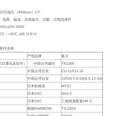
试引线孔（Φ50mm）1个
电、短路、超温、压缩超压、过载、过电流保护
0V±10% 50HZ
～+30℃ ≤85 % R.H
配件清单
产地品牌
备注
232通讯及软件）
中国台湾威伦
TK1200
中国台湾台安
CU-11/CU-16
中国台湾台安
220V5.5-8.5A(8.5-12.5A)
日本欧姆龙
MY2J
日本CKC
AH3-2
日本CKC
三相电源配套HR-3
韩国RAINBOW
TS-320S