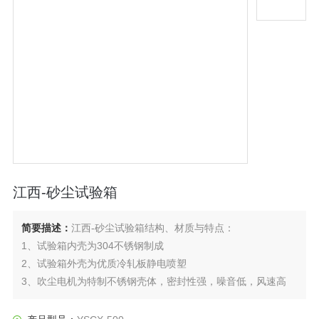
江西-砂尘试验箱
简要描述：
江西-砂尘试验箱结构、材质与特点：
1、试验箱内壳为304不锈钢制成
2、试验箱外壳为优质冷轧板静电喷塑
3、吹尘电机为特制不锈钢壳体，密封性强，噪音低，风速高
4、箱体内壳呈漏斗型，振动周期可调，灰尘自由飞扬落下聚于
吸气孔旁