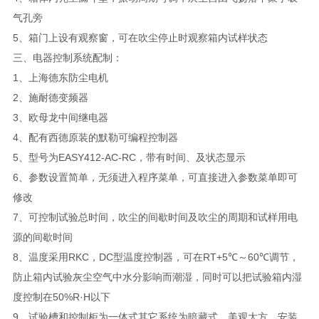
气孔旁
5、箱门上设有观察窗，可在吹尘停止时观察箱内试样状态
三、电器控制系统配制：
1、上海德东防尘电机
2、施耐德变频器
3、欧母龙中间继电器
4、配有西德原装的默勒可编程控制器
5、型号为EASY412-AC-RC，带有时间、及状态显示
6、参数设置简单，无须进入程序菜单，可直接进入参数菜单即可
修改
7、可控制试验总时间，吹尘的间歇时间及吹尘的周期和试样用电
源的间歇时间
8、温度采用RKC，DC型温度控制器，可在RT+5℃～60℃调节，
防止箱内试验灰尘空气中水分影响而潮湿，同时可以把试验箱内湿
度控制在50%R·H以下
9、试验槽和控制柜为一体式其它系统为暗藏式，美观大方，安装