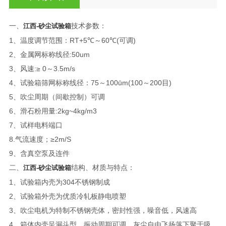
一、
技术参数：
江西-砂尘试验箱
1、温度调节范围：RT+5℃～60℃(可调)
2、金属网标称线径:50um
3、风速:≥ 0～3.5m/s
4、试验箱筛网标称线径：75～100ūm(100～200目)
5、吹尘周期（间歇控制）可调
6、滑石粉用量:2kg~4kg/m3
7、试样电料端口
8.气流速度；≥2m/S
9、含真空泵及连件
二、
结构、材质与特点：
江西-砂尘试验箱
1、试验箱内壳为304不锈钢制成
2、试验箱外壳为优质冷轧板静电喷塑
3、吹尘电机为特制不锈钢壳体，密封性强，噪音低，风速高
4、箱体内壳呈漏斗型，振动周期可调，灰尘自由飞扬落下聚于吸