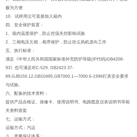
极为方便
10、试样用尘可直接加入箱内
四、安全保护装置：
1、箱内温度保护，防止控温失控影响试验
2、三相电压欠相，相序保护，防止吹尘风机逆向工作
五、执行标准：
满足《中华人民共和国国家标准外壳防护等级(IP代码)GB4208-
93》也可满足IEC-529, GB2423.37-
89,GJB150.12,GB10485,GB7000.1—7000.6-1996灯具安全要求
与试验。
六、配备的技术资料：
提供产品合格证、保修卡、使用说明书、电路图及仪表说明书等相
关资料壹套
七、运输方式：
运输方式：汽运
八、质量保证体系：