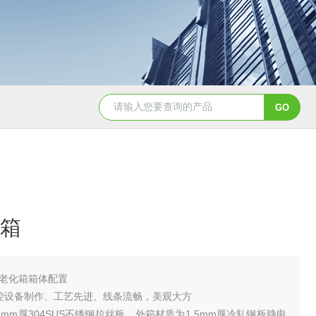
YSCYS-010臭氧老化试验设备
YSXD—R9
箱
老化箱箱体配置
控设备制作、工艺先进、线条流畅，美观大方
mm厚304SUS不锈钢拉丝板，外箱材质为1.5mm厚冷轧钢板静电