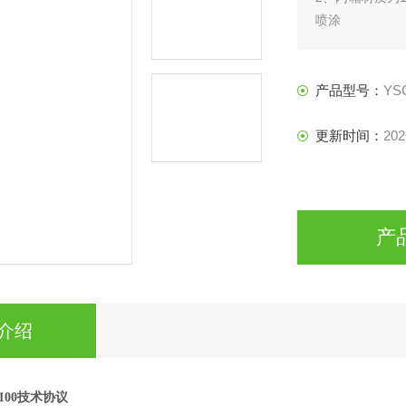
喷涂
3、加热方式：
4、循环系统：
5、采用进口臭
产品型号：
YS
6、执行元器件
7、调速器：法国
更新时间：
202
产
介绍
100
技术协议