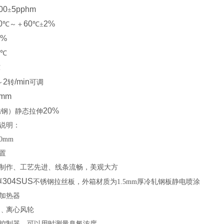
00
5pphm
±
0
60
2%
℃～＋
℃±
0%
℃
℃
2
/min
～
转
可调
0mm
20%
锈钢）静态拉伸
说明：
00mm
置
制作、工艺先进、线条流畅，美观大方
304SUS
厚
不锈钢拉丝板，外箱材质为1.5mm厚冷轧钢板静电喷涂
加热器
﹑
离心风轮
控制器，可以用时测量臭氧浓度。