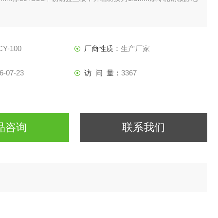
磁片式加热器
单循环﹑离心风轮
氧变送控制器，可以用时测量臭氧浓度。
CY-100
厂商性质：
生产厂家
：法国“施奈德"交流接触器﹑开关﹑指示灯
“施耐德"变频器
6-07-23
访 问 量：
3367
品咨询
联系我们