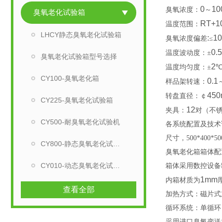
0
10
臭氧浓度
：
～
臭氧老化试验箱
RT+1
温度范围：
LHCY静态臭氧老化试验箱
:
1
臭氧浓度偏差
≤
0.5
温度波动度：±
臭氧老化试验箱型号选择
2
温度均匀度：±
CY100-臭氧老化箱
0.1
样品架转速：
45
转盘直径：￠
CY225-臭氧老化试验箱
12
夹具：
对（不
CY500-耐臭氧老化试验机
各系统配置及技术
尺寸，500*400*5
CY800-静态臭氧老化试验箱
臭氧老化箱箱体配
CY010-动态臭氧老化试验箱
箱体采用数控设备
1mm
内箱材质为
查看全部
加热方式：磁片式
循环系统
：
单循环
采用进口臭氧变送