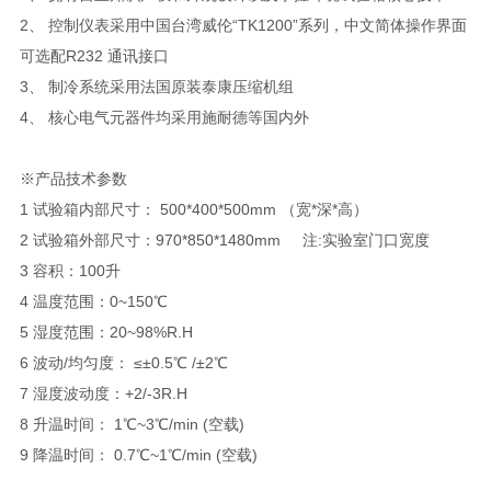
2、 控制仪表采用中国台湾威伦“TK1200”系列，中文简体操作界面
可选配R232 通讯接口
3、 制冷系统采用法国原装泰康压缩机组
4、 核心电气元器件均采用施耐德等国内外
※产品技术参数
1 试验箱内部尺寸： 500*400*500mm （宽*深*高）
2 试验箱外部尺寸：970*850*1480mm 注:实验室门口宽度
3 容积：100升
4 温度范围：0~150℃
5 湿度范围：20~98%R.H
6 波动/均匀度： ≤±0.5℃ /±2℃
7 湿度波动度：+2/-3R.H
8 升温时间： 1℃~3℃/min (空载)
9 降温时间： 0.7℃~1℃/min (空载)