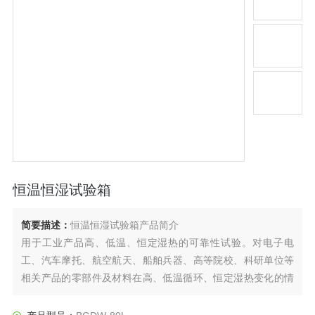
恒温恒湿试验箱
简要描述：
恒温恒湿试验箱产品简介
用于工业产品高、低温、恒定湿热的可靠性试验。对电子电
工、汽车摩托、航空航天、船舶兵器、高等院校、科研单位等
相关产品的零部件及材料在高、低温循环、恒定湿热变化的情
况下，检验其各项性能指标。产品具有较宽的温度控制范围，
其性能指标均达到国家标准GB10592-89高低温试验箱技术条