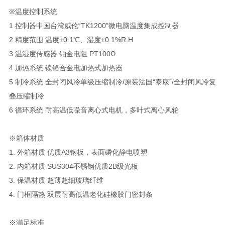
※温度控制系统
1 控制器中国台湾威伦“TK1200”微电脑温度集成控制器
2 精度范围 温度±0.1℃、湿度±0.1%R.H
3 温湿度传感器 铂金电阻 PT100Ω
4 加热系统 镍铬合金电加热式加热器
5 制冷系统 全封闭风冷单级压缩制冷/原装法国“泰康”/全封闭风冷复
叠压缩制冷
6 循环系统 耐高温低噪音离心式电机，多叶式离心风轮
※箱体材质
1. 外箱材质 优质A3钢板，表面磷化静电喷塑
2. 内箱材质 SUS304不锈钢优质2B级光板
3. 保温材质 超薄超细玻璃纤维
4. 门框隔热 双层耐高低温老化硅橡胶门密封条
※满足标准