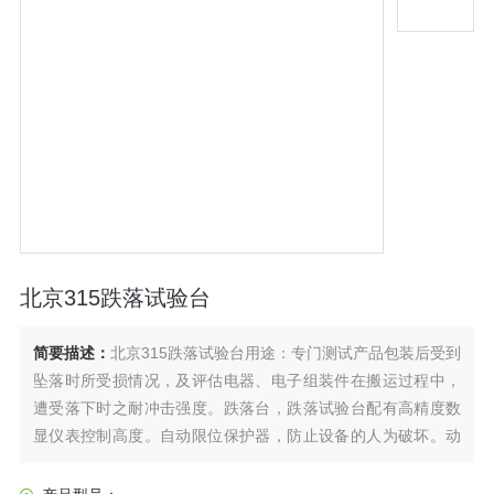
北京315跌落试验台
简要描述：
北京315跌落试验台用途：专门测试产品包装后受到
坠落时所受损情况，及评估电器、电子组装件在搬运过程中，
遭受落下时之耐冲击强度。跌落台，跌落试验台配有高精度数
显仪表控制高度。自动限位保护器，防止设备的人为破坏。动
力系统：采用同步电机，速度精确。电动跌落，使用方便，加
速度大。单臂双柱结构，电动升降电动复位，可用于棱，角，